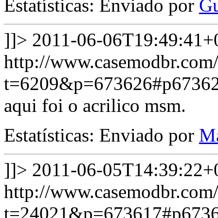
Estatísticas: Enviado por
Gu
]]>
2011-06-06T19:49:41+
http://www.casemodbr.com/
t=6209&p=673626#p6736
aqui foi o acrilico msm.
Estatísticas: Enviado por
M
]]>
2011-06-05T14:39:22+
http://www.casemodbr.com/
t=24021&p=673617#p673