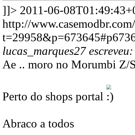
]]>
2011-06-08T01:49:43+
http://www.casemodbr.com/
t=29958&p=673645#p673
lucas_marques27 escreveu:
Ae .. moro no Morumbi Z/
Perto do shops portal
Abraco a todos