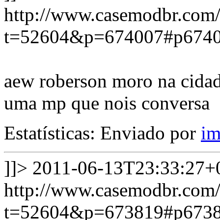
http://www.casemodbr.com/
t=52604&p=674007#p674
aew roberson moro na cida
uma mp que nois conversa
Estatísticas: Enviado por
im
]]>
2011-06-13T23:33:27+
http://www.casemodbr.com/
t=52604&p=673819#p673