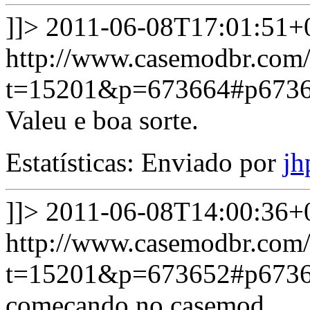
]]>
2011-06-08T17:01:51+
http://www.casemodbr.com/
t=15201&p=673664#p673
Valeu e boa sorte.
Estatísticas: Enviado por
jh
]]>
2011-06-08T14:00:36+
http://www.casemodbr.com/
t=15201&p=673652#p673
começando no casemod.