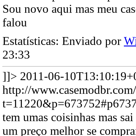
Sou novo aqui mas meu case
falou
Estatísticas: Enviado por
Wi
23:33
]]>
2011-06-10T13:10:19+
http://www.casemodbr.com/
t=11220&p=673752#p673
tem umas coisinhas mas sai 
um preço melhor se comprar 