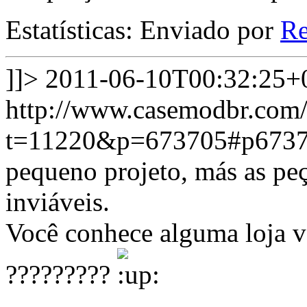
Estatísticas: Enviado por
R
]]>
2011-06-10T00:32:25+
http://www.casemodbr.com/
t=11220&p=673705#p673
pequeno projeto, más as peç
inviáveis.
Você conhece alguma loja vo
?????????