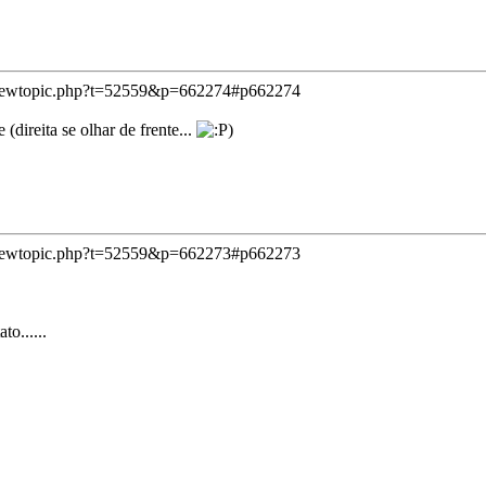
viewtopic.php?t=52559&p=662274#p662274
(direita se olhar de frente...
)
viewtopic.php?t=52559&p=662273#p662273
to......