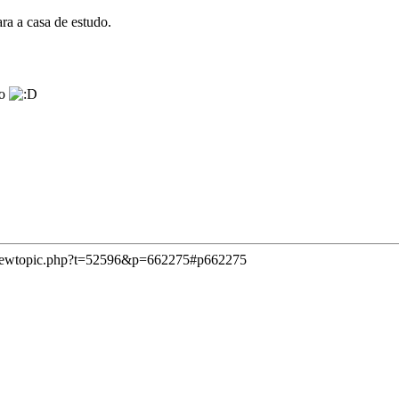
ara a casa de estudo.
io
viewtopic.php?t=52596&p=662275#p662275