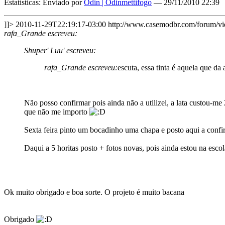
Estatísticas: Enviado por
Odin | Odinmettifogo
— 29/11/2010 22:39
]]>
2010-11-29T22:19:17-03:00
http://www.casemodbr.com/forum/
rafa_Grande escreveu:
Shuper' Luu' escreveu:
rafa_Grande escreveu:
escuta, essa tinta é aquela que da
Não posso confirmar pois ainda não a utilizei, a lata custou-me 
que não me importo
Sexta feira pinto um bocadinho uma chapa e posto aqui a conf
Daqui a 5 horitas posto + fotos novas, pois ainda estou na esco
Ok muito obrigado e boa sorte. O projeto é muito bacana
Obrigado