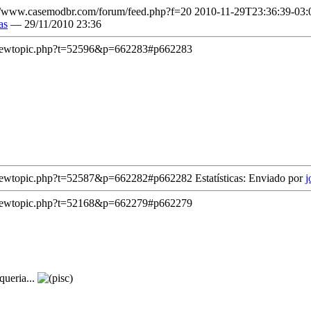
://www.casemodbr.com/forum/feed.php?f=20
2010-11-29T23:36:39-03:
as
— 29/11/2010 23:36
viewtopic.php?t=52596&p=662283#p662283
viewtopic.php?t=52587&p=662282#p662282
Estatísticas: Enviado por
j
viewtopic.php?t=52168&p=662279#p662279
queria...