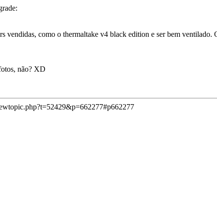
grade:
ers vendidas, como o thermaltake v4 black edition e ser bem ventilad
fotos, não? XD
viewtopic.php?t=52429&p=662277#p662277