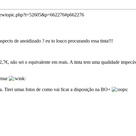
viewtopic.php?t=52605&p=662276#p662276
 aspecto de anoidizado ? eu to louco procurando essa tinta!!!
2,7€, não sei o equivalente em reais. A tinta tem uma qualidade impecável
irmar
la. Tirei umas fotos de como vai ficar a disposição na BO+