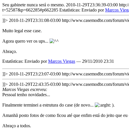
Seu gabinete nunca será o mesmo.
2010-11-29T23:36:39-03:00
http
t=52587&p=662285#p662285
Estatísticas: Enviado por
Marcos Vieg
]]>
2010-11-29T23:31:08-03:00
http://www.casemodbr.com/forum/
Muito legal esse case.
Agora quero ver os ups...
Abraço.
Estatísticas: Enviado por
Marcos Viegas
— 29/11/2010 23:31
]]>
2010-11-29T23:23:07-03:00
http://www.casemodbr.com/forum/
]]>
2010-11-29T22:43:35-03:00
http://www.casemodbr.com/forum/
Marcos Viegas escreveu:
Pessoal tenho novidades...
Finalmente terminei a estrutura do case (de novo...
).
Amanhã posto fotos de como ficou até que enfim está do jeito que eu 
Abraço a todos.