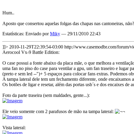
Hum..
Aposto que consertou aquelas folgas das chapas nas cantoneiras, não
Estatísticas: Enviado por
Miky
— 29/11/2010 22:43
]]>
2010-11-29T22:39:54-03:00
http://www.casemodbr.com/forum/
Aerocool Vx-9 Battle Edition:
O case possui a fonte abaixo da placa mãe, o que melhora a ventilação
uma fan no piso do case para ventilar a gpu, um fan traseiro e lugar 
(preto e sem led --")+ 5 espaços para colocar fans extras. Podemos o
A tampa lateral dele tem um fechamento diferente, onde encaixamos a 
Os botões de ligar e resetar, além das portas usb´s e dos encaixes de a
Foto da parte traseira (sem maldades, gente...):
Ele veio somente com 2 parafusos de mão na tampa lateral:
Vista lateral: