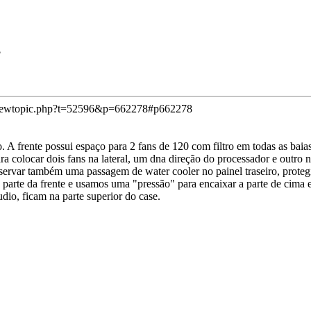
?
viewtopic.php?t=52596&p=662278#p662278
. A frente possui espaço para 2 fans de 120 com filtro em todas as bai
para colocar dois fans na lateral, um dna direção do processador e outr
bservar também uma passagem de water cooler no painel traseiro, proteg
parte da frente e usamos uma "pressão" para encaixar a parte de cima e
udio, ficam na parte superior do case.