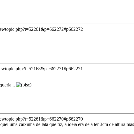
viewtopic.php?t=52261&p=662272#p662272
viewtopic.php?t=52168&p=662271#p662271
queria...
viewtopic.php?t=52261&p=662270#p662270
quei uma caixinha de lata que fiz, a ideia era dela ter 3cm de altura mas