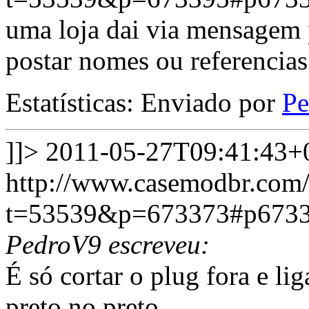
uma loja dai via mensagem p
postar nomes ou referencias
Estatísticas: Enviado por
P
]]>
2011-05-27T09:41:43+
http://www.casemodbr.com/
t=53539&p=673373#p673
PedroV9 escreveu:
É só cortar o plug fora e li
preto no preto.