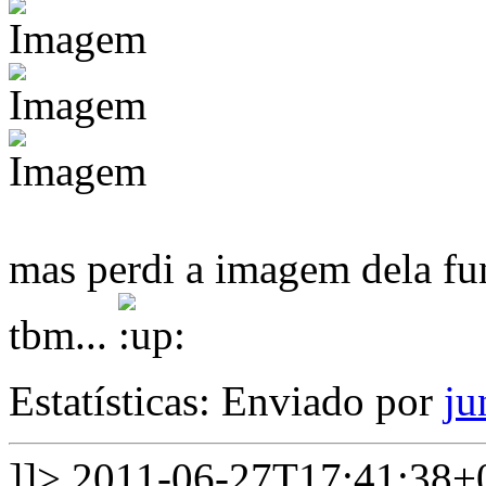
mas perdi a imagem dela fu
tbm...
Estatísticas: Enviado por
ju
]]>
2011-06-27T17:41:38+