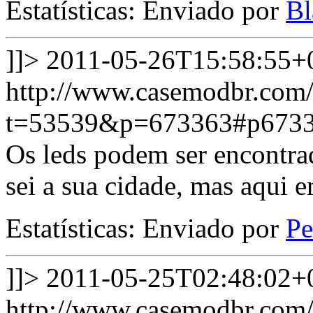
Estatísticas: Enviado por
Bl
]]>
2011-05-26T15:58:55+
http://www.casemodbr.com/
t=53539&p=673363#p673
Os leds podem ser encontrad
sei a sua cidade, mas aqui e
Estatísticas: Enviado por
P
]]>
2011-05-25T02:48:02+
http://www.casemodbr.com/