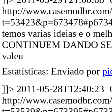
http://www.casemodbr.com/
t=53423&p=673478#p673
temos varias ideias e o melh
CONTINUEM DANDO SE
valeu
Estatísticas: Enviado por
pi
]]>
2011-05-28T12:40:23+
http://www.casemodbr.com/
t=53539&p=673395#p673