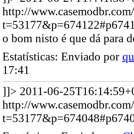
http://www.casemodbr.com/
t=53177&p=674122#p674
o bom nisto é que dá para do
Estatísticas: Enviado por
qu
17:41
]]>
2011-06-25T16:14:59+
http://www.casemodbr.com/
t=53177&p=674048#p674