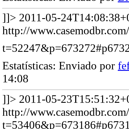
]]>
2011-05-24T14:08:38+
http://www.casemodbr.com/
t=52247&p=673272#p673
Estatísticas: Enviado por
fe
14:08
]]>
2011-05-23T15:51:32+
http://www.casemodbr.com/
t=53406&p=673186#p673