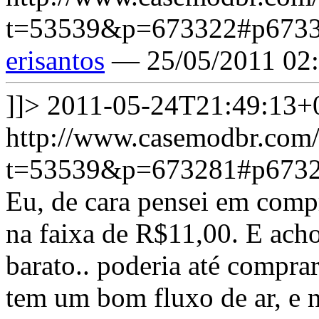
t=53539&p=673322#p673
erisantos
— 25/05/2011 02
]]>
2011-05-24T21:49:13+
http://www.casemodbr.com/
t=53539&p=673281#p673
Eu, de cara pensei em comp
na faixa de R$11,00. E ach
barato.. poderia até comprar
tem um bom fluxo de ar, e n