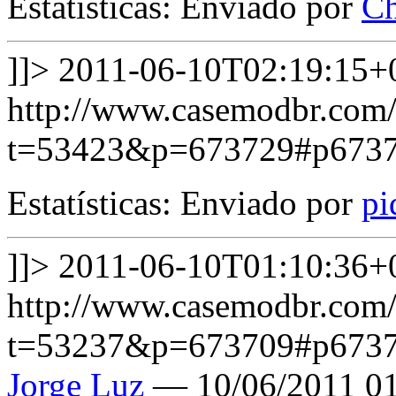
Estatísticas: Enviado por
C
]]>
2011-06-10T02:19:15+
http://www.casemodbr.com/
t=53423&p=673729#p673
Estatísticas: Enviado por
pi
]]>
2011-06-10T01:10:36+
http://www.casemodbr.com/
t=53237&p=673709#p673
Jorge Luz
— 10/06/2011 01