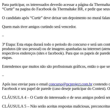
Para participar, os interessados deverão acessar a página da Thermalt
“Curtir” na pagina do Facebook da Thermaltake BR, e pedir que seu
O candidato após “Curtir” deve deixar um depoimento no mural falan
Quem mais tiver amigos curtindo será vencedor.
–
3ª Etapa: Esta etapa durará todo o periodo do concurso e será um co
produtos (de uso pessoal) ou de imagens apanhadas na interenet (aten
respectivos endereços (sites e facebook). Para que os papeis de pare
etapas.
Entendemos que muitos não são profissionais gráficos, então o que ser
–
Após isso enviar para o email
concurso@pcproject.com.br
contendo os
Facebook e seu papel de parede (caso deseje participar do Contest). 
CLÁUSULA 4 – O Curtir do interessado e de seus amigos poderá ser fei
CLÁUSULA 5 – Não serão aceitas respostas maliciosas, preconceituos