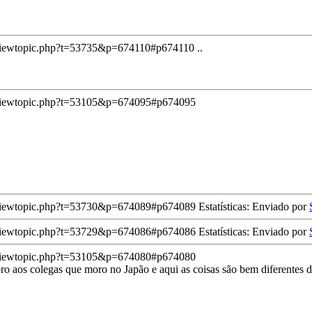
viewtopic.php?t=53735&p=674110#p674110
..
/viewtopic.php?t=53105&p=674095#p674095
/viewtopic.php?t=53730&p=674089#p674089
Estatísticas: Enviado por
/viewtopic.php?t=53729&p=674086#p674086
Estatísticas: Enviado por
/viewtopic.php?t=53105&p=674080#p674080
ro aos colegas que moro no Japão e aqui as coisas são bem diferentes d