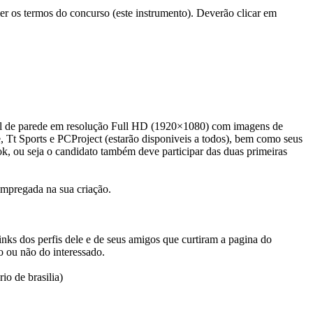
 ler os termos do concurso (este instrumento). Deverão clicar em
papel de parede em resolução Full HD (1920×1080) com imagens de
, Tt Sports e PCProject (estarão disponiveis a todos), bem como seus
ok, ou seja o candidato também deve participar das duas primeiras
 empregada na sua criação.
ks dos perfis dele e de seus amigos que curtiram a pagina do
o ou não do interessado.
io de brasilia)