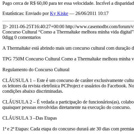
Pago cerca de R$ 60,00 para ter essa velocidade. Incrível a disparidad
Estatísticas: Enviado por
Ky Kiske
— 26/06/2011 10:17
]]>
2011-06-25T16:40:27+00:00
http://www.casemodbr.com/forum
Concurso Cultural “Como a Thermaltake melhora minha vida digital”
0digg 0 comentarios
A Thermaltake está abrindo mais um concurso cultural com duração de
TPG 750M Concurso Cultural Como a Thermaltake melhora minha vid
Regulamento do Concurso Cultural
CLÁUSULA 1 – Este é um concurso de caráter exclusivamente cultural
os leitores da revista eletrônica PCProject e usuários do Facebook. 
condições abaixo discriminadas.
CLÁUSULA 2 – É vedada a participação de funcionários(as), colaborad
quaisquer pessoas envolvidas diretamente na execução do concurso.
CLÁUSULA 3 –Das Etapas
1ª e 2ª Etapas: Cada etapa do concurso durará ate 30 dias com premia