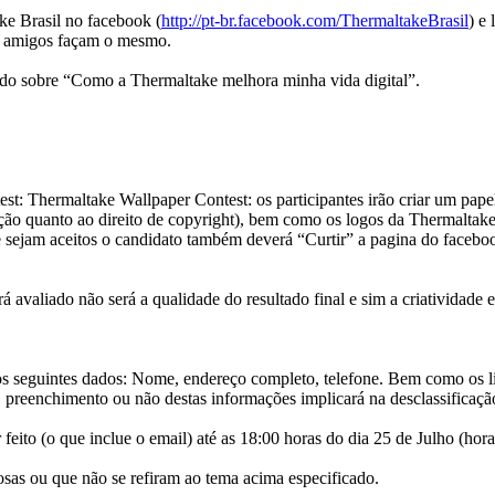
ake Brasil no facebook (
http://pt-br.facebook.com/ThermaltakeBrasil
) e
s amigos façam o mesmo.
do sobre “Como a Thermaltake melhora minha vida digital”.
ntest: Thermaltake Wallpaper Contest: os participantes irão criar um 
ção quanto ao direito de copyright), bem como os logos da Thermaltake
de sejam aceitos o candidato também deverá “Curtir” a pagina do facebo
á avaliado não será a qualidade do resultado final e sim a criatividade
 seguintes dados: Nome, endereço completo, telefone. Bem como os lin
O preenchimento ou não destas informações implicará na desclassificaçã
to (o que inclue o email) até as 18:00 horas do dia 25 de Julho (horar
as ou que não se refiram ao tema acima especificado.