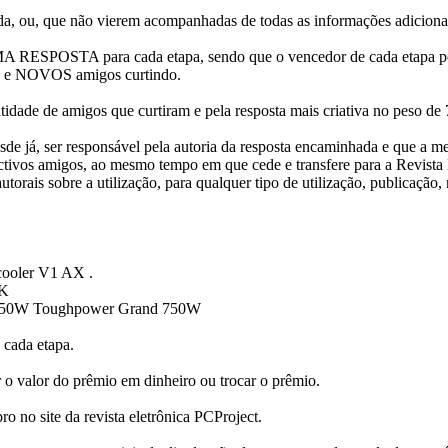
 ou, que não vierem acompanhadas de todas as informações adicionais 
ESPOSTA para cada etapa, sendo que o vencedor de cada etapa poderá
a e NOVOS amigos curtindo.
ade de amigos que curtiram e pela resposta mais criativa no peso de 
 já, ser responsável pela autoria da resposta encaminhada e que a mes
ectivos amigos, ao mesmo tempo em que cede e transfere para a Revista
s autorais sobre a utilização, para qualquer tipo de utilização, publicaç
 cooler V1 AX .
CK
de 750W Toughpower Grand 750W
cada etapa.
valor do prêmio em dinheiro ou trocar o prêmio.
o site da revista eletrônica PCProject.