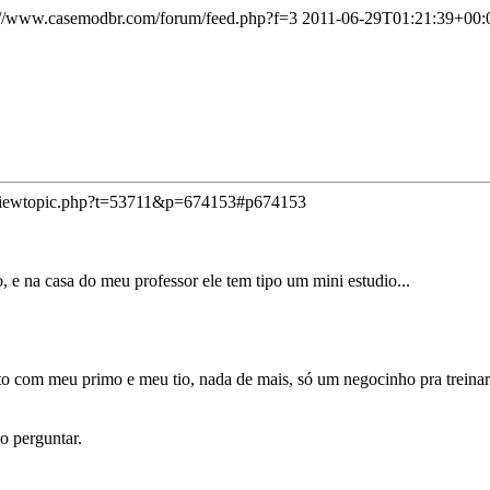
://www.casemodbr.com/forum/feed.php?f=3
2011-06-29T01:21:39+00:
viewtopic.php?t=53711&p=674153#p674153
, e na casa do meu professor ele tem tipo um mini estudio...
rto com meu primo e meu tio, nada de mais, só um negocinho pra treina
o perguntar.