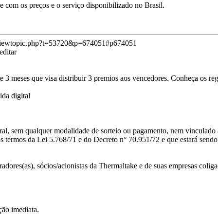
e com os preços e o serviço disponibilizado no Brasil.
/viewtopic.php?t=53720&p=674051#p674051
editar
 3 meses que visa distribuir 3 premios aos vencedores. Conheça os reg
a digital
, sem qualquer modalidade de sorteio ou pagamento, nem vinculado à a
Nos termos da Lei 5.768/71 e do Decreto n° 70.951/72 e que estará send
ores(as), sócios/acionistas da Thermaltake e de suas empresas coligad
ção imediata.