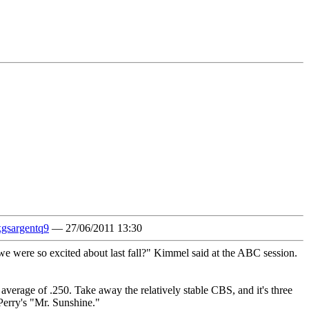
kgsargentq9
— 27/06/2011 13:30
 were so excited about last fall?" Kimmel said at the ABC session.
erage of .250. Take away the relatively stable CBS, and it's three
Perry's "Mr. Sunshine."