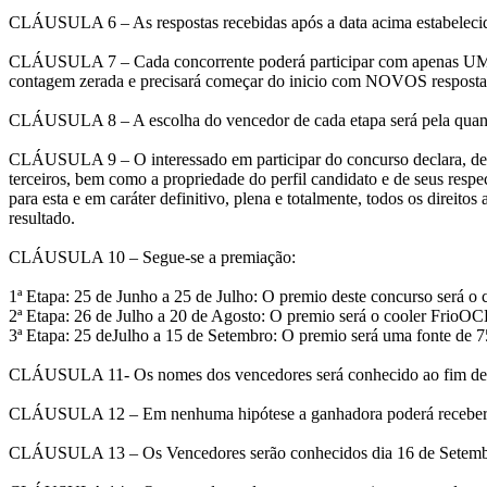
CLÁUSULA 6 – As respostas recebidas após a data acima estabelecida,
CLÁUSULA 7 – Cada concorrente poderá participar com apenas UMA R
contagem zerada e precisará começar do inicio com NOVOS respost
CLÁUSULA 8 – A escolha do vencedor de cada etapa será pela quantid
CLÁUSULA 9 – O interessado em participar do concurso declara, desde
terceiros, bem como a propriedade do perfil candidato e de seus resp
para esta e em caráter definitivo, plena e totalmente, todos os direito
resultado.
CLÁUSULA 10 – Segue-se a premiação:
1ª Etapa: 25 de Junho a 25 de Julho: O premio deste concurso será o
2ª Etapa: 26 de Julho a 20 de Agosto: O premio será o cooler FrioO
3ª Etapa: 25 deJulho a 15 de Setembro: O premio será uma fonte 
CLÁUSULA 11- Os nomes dos vencedores será conhecido ao fim de 
CLÁUSULA 12 – Em nenhuma hipótese a ganhadora poderá receber o 
CLÁUSULA 13 – Os Vencedores serão conhecidos dia 16 de Setembro n