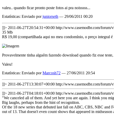
valeu.. quando ficar pronto poste fotos ai pra noisssss...
Estatísticas: Enviado por
juniorseth
— 29/06/2011 00:20
]]>
2011-06-27T20:54:31+00:00
http://www.casemodbr.com/forum
35 Mb
R$ 19,00 (compartilhada aqui no meu condomínio, o preço integral é
Provavelmente tinha alguém fazendo download quando fiz esse teste,
Valeu!
Estatísticas: Enviado por
Marcosh72
— 27/06/2011 20:54
]]>
2011-06-27T13:30:07+00:00
http://www.casemodbr.com/forum/
]]>
2011-06-27T04:18:01+00:00
http://www.casemodbr.com/forum/
"We canceled all of them. And yet here you are again. I think you m
Big laughs, perhaps from the hint of recognition.
Of the 18 new series that debuted last fall on ABC, CBS, NBC and Fox
out of 13. That doesn't even count shows that appeared in midseason