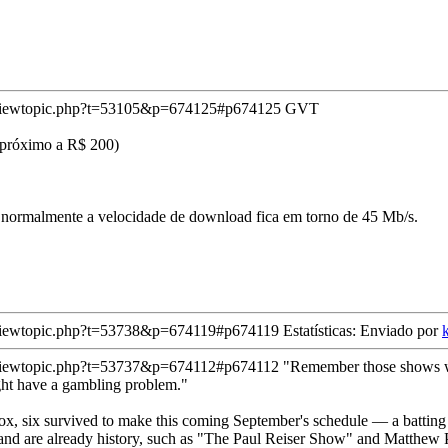
/viewtopic.php?t=53105&p=674125#p674125
GVT
 próximo a R$ 200)
 normalmente a velocidade de download fica em torno de 45 Mb/s.
viewtopic.php?t=53738&p=674119#p674119
Estatísticas: Enviado por
viewtopic.php?t=53737&p=674112#p674112
"Remember those shows we
ight have a gambling problem."
, six survived to make this coming September's schedule — a batting av
 and are already history, such as "The Paul Reiser Show" and Matthew 