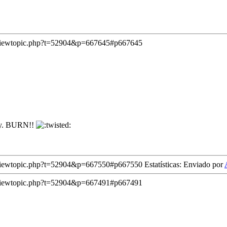
/viewtopic.php?t=52904&p=667645#p667645
baby. BURN!!
/viewtopic.php?t=52904&p=667550#p667550
Estatísticas: Enviado por
/viewtopic.php?t=52904&p=667491#p667491