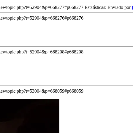
/viewtopic.php?t=52904&p=668277#p668277
Estatísticas: Enviado por
/viewtopic.php?t=52904&p=668276#p668276
/viewtopic.php?t=52904&p=668208#p668208
/viewtopic.php?t=53004&p=668059#p668059