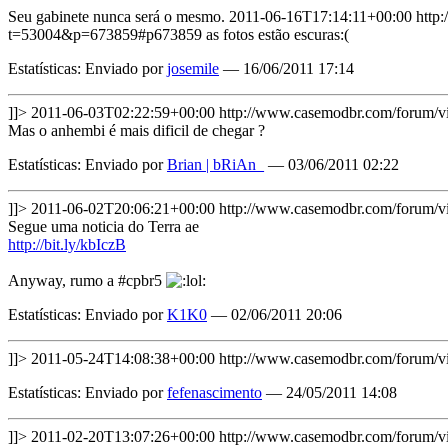
Seu gabinete nunca será o mesmo.
2011-06-16T17:14:11+00:00
http
t=53004&p=673859#p673859
as fotos estão escuras:(
Estatísticas: Enviado por
josemile
— 16/06/2011 17:14
]]>
2011-06-03T02:22:59+00:00
http://www.casemodbr.com/forum
Mas o anhembi é mais dificil de chegar ?
Estatísticas: Enviado por
Brian | bRiAn_
— 03/06/2011 02:22
]]>
2011-06-02T20:06:21+00:00
http://www.casemodbr.com/forum
Segue uma noticia do Terra ae
http://bit.ly/kbIczB
Anyway, rumo a #cpbr5
Estatísticas: Enviado por
K1K0
— 02/06/2011 20:06
]]>
2011-05-24T14:08:38+00:00
http://www.casemodbr.com/forum
Estatísticas: Enviado por
fefenascimento
— 24/05/2011 14:08
]]>
2011-02-20T13:07:26+00:00
http://www.casemodbr.com/forum