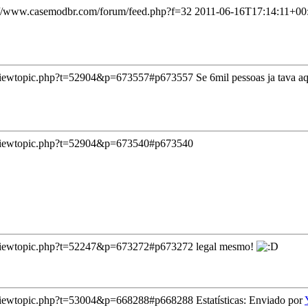
://www.casemodbr.com/forum/feed.php?f=32
2011-06-16T17:14:11+00
/viewtopic.php?t=52904&p=673557#p673557
Se 6mil pessoas ja tava a
/viewtopic.php?t=52904&p=673540#p673540
/viewtopic.php?t=52247&p=673272#p673272
legal mesmo!
/viewtopic.php?t=53004&p=668288#p668288
Estatísticas: Enviado por