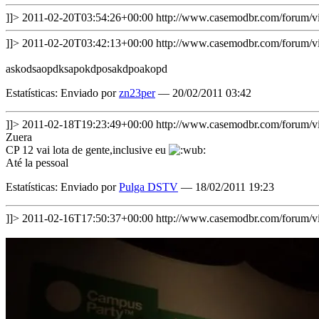
]]>
2011-02-20T03:54:26+00:00
http://www.casemodbr.com/forum
]]>
2011-02-20T03:42:13+00:00
http://www.casemodbr.com/forum
askodsaopdksapokdposakdpoakopd
Estatísticas: Enviado por
zn23per
— 20/02/2011 03:42
]]>
2011-02-18T19:23:49+00:00
http://www.casemodbr.com/forum
Zuera
CP 12 vai lota de gente,inclusive eu
Até la pessoal
Estatísticas: Enviado por
Pulga DSTV
— 18/02/2011 19:23
]]>
2011-02-16T17:50:37+00:00
http://www.casemodbr.com/forum