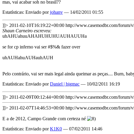
mas, vai acabar soh no brasil??
Estatísticas: Enviado por
johanv
— 14/02/2011 01:55
]]>
2011-02-10T16:19:22+00:00
http://www.casemodbr.com/forum
Shaun Carneiro escreveu:
uhAHUahuuAHAHUHUHUAUHAUUHa
se for cp inferno vai ser #$%& fazer over
uhAUHahuAUHauhAUH
Pelo contrário, vai ser mais legal ainda queimar as peças.... Burn, 
Estatísticas: Enviado por
Daniel | bigmac
— 10/02/2011 16:19
]]>
2011-02-09T00:12:44+00:00
http://www.casemodbr.com/forum
]]>
2011-02-07T14:46:53+00:00
http://www.casemodbr.com/forum
E a de 2012, Campo Grande com certeza né
Estatísticas: Enviado por
K1K0
— 07/02/2011 14:46