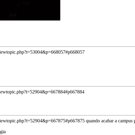
/viewtopic.php?t=53004&p=668057#p668057
viewtopic.php?t=52904&p=667884#p667884
/viewtopic.php?t=52904&p=667875#p667875
quando acabar a campus 
gia