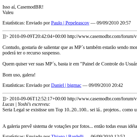
Isso aí, CasemodBR!
Valeu
Estatísticas: Enviado por
Paulo | Pepeleascov
— 09/09/2010 20:57
]]>
2010-09-09T20:42:04+00:00
http://www.casemodbr.com/forum
Contudo, gostaria de salientar que as MP´s também estarão sendo mon
poderá ter o recurso suspenso.
Quem quiser ver suas MP´s, basta ir em "Painel de Controle do Usuár
Bom uso, galera!
Estatísticas: Enviado por
Daniel | bigmac
— 09/09/2010 20:42
]]>
2010-09-06T12:52:17+00:00
http://www.casemodbr.com/forum
Lucas | Yoshi's escreveu:
Seria Legal se existisse um Top 10..20..100.. sei lá.. projetos.. com
A galeria prevê sistema de votações por fotos... então todas essas idéi
Estatísticas: Enviado por
Thiago | Bardelli
— 06/09/2010 12:52