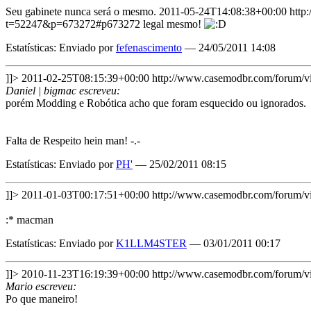
Seu gabinete nunca será o mesmo.
2011-05-24T14:08:38+00:00
http
t=52247&p=673272#p673272
legal mesmo!
Estatísticas: Enviado por
fefenascimento
— 24/05/2011 14:08
]]>
2011-02-25T08:15:39+00:00
http://www.casemodbr.com/forum
Daniel | bigmac escreveu:
porém Modding e Robótica acho que foram esquecido ou ignorados.
Falta de Respeito hein man! -.-
Estatísticas: Enviado por
PH'
— 25/02/2011 08:15
]]>
2011-01-03T00:17:51+00:00
http://www.casemodbr.com/forum
:* macman
Estatísticas: Enviado por
K1LLM4STER
— 03/01/2011 00:17
]]>
2010-11-23T16:19:39+00:00
http://www.casemodbr.com/forum
Mario escreveu:
Po que maneiro!