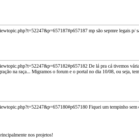
/viewtopic.php?t=52247&p=657187#p657187
mp são sepmre legais p/ sa
/viewtopic.php?t=52247&p=657182#p657182
De lá pra cá tivemos vári
ação na raça... Migramos o forum e o portal no dia 10/08, ou seja, tem
/viewtopic.php?t=52247&p=657180#p657180
Fiquei um tempinho sem e
rincipalmente nos projetos!