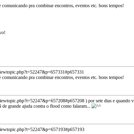
se comunicando pra combinar encontros, eventos etc. bons tempos!
vo!
/viewtopic.php?t=52247&p=657331#p657331
se comunicando pra combinar encontros, eventos etc. bons tempos!
/viewtopic.php?t=52247&p=657208#p657208
) por sete dias e quando 
á de grande ajuda contra o flood como falaram...
/viewtopic.php?t=52247&p=657193#p657193