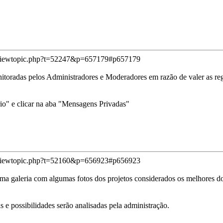
/viewtopic.php?t=52247&p=657179#p657179
itoradas pelos Administradores e Moderadores em razão de valer as reg
io" e clicar na aba "Mensagens Privadas"
/viewtopic.php?t=52160&p=656923#p656923
o uma galeria com algumas fotos dos projetos considerados os melhores d
as e possibilidades serão analisadas pela administração.