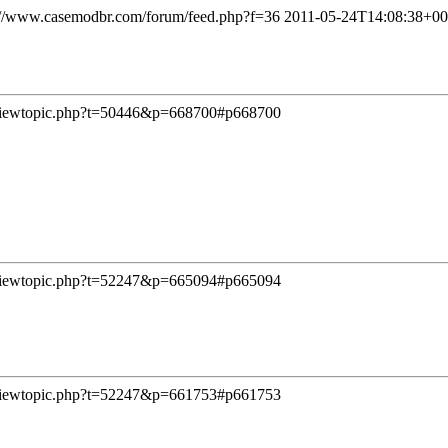
://www.casemodbr.com/forum/feed.php?f=36
2011-05-24T14:08:38+00
/viewtopic.php?t=50446&p=668700#p668700
/viewtopic.php?t=52247&p=665094#p665094
/viewtopic.php?t=52247&p=661753#p661753