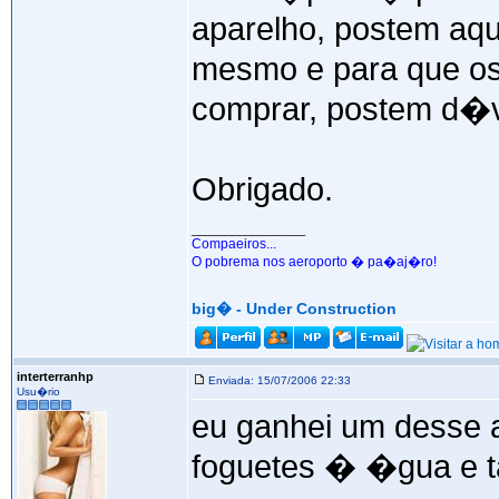
aparelho, postem aqu
mesmo e para que o
comprar, postem d�v
Obrigado.
_________________
Compaeiros...
O pobrema nos aeroporto � pa�aj�ro!
big� - Under Construction
interterranhp
Enviada: 15/07/2006 22:33
Usu�rio
eu ganhei um desse
foguetes � �gua e ta