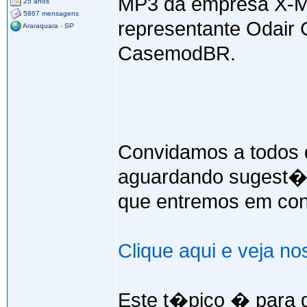
MP3 da empresa X-Mi
25 anos
5867 mensagens
representante Odair 
Araraquara - SP
CasemodBR.
Convidamos a todos 
aguardando sugest�es
que entremos em con
Clique aqui e veja no
Este t�pico � para 