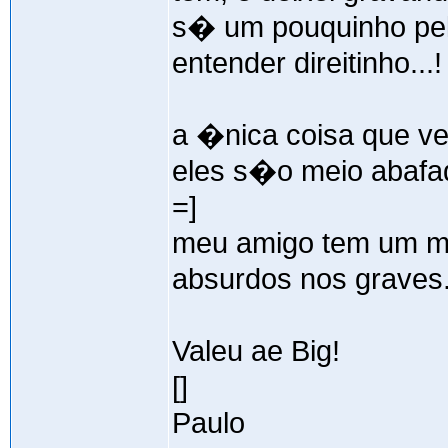
s� um pouquinho pelo
entender direitinho...!
a �nica coisa que ve
eles s�o meio abafad
=]
meu amigo tem um mp
absurdos nos graves..
Valeu ae Big!
[]
Paulo