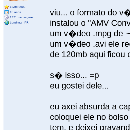
18/08/2003
viu... o formato do 
18 anos
1321 mensagens
instalou o "AMV Conve
Londrina - PR
um v�deo .mpg de ~1
um v�deo .avi ele re
de 120mb aqui ficou 
s� isso... =p
eu gostei dele...
eu axei absurda a ca
coloquei ele no bolso
tem, e deixei gravan