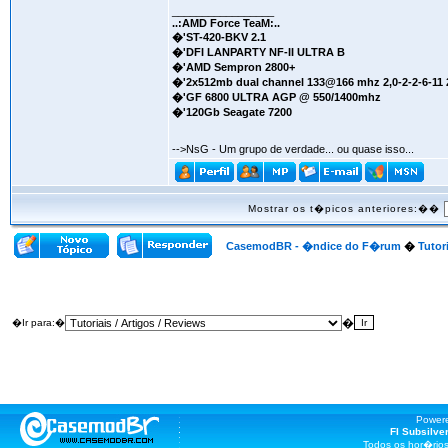
_________________
..:AMD Force TeaM:..
�'ST-420-BKV 2.1
�'DFI LANPARTY NF-II ULTRA B
�'AMD Sempron 2800+
�'2x512mb dual channel 133@166 mhz 2,0-2-2-6-11 
�'GF 6800 ULTRA AGP @ 550/1400mhz
�'120Gb Seagate 7200
-->NsG - Um grupo de verdade... ou quase isso...
Mostrar os t�picos anteriores:��
CasemodBR - �ndice do F�rum
�
Tutor
�
�Ir para:�
Power
FI Subsilv
Todos os hor�rio