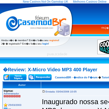
New Casinos Not On Gamstop UK
Melhores Casinos Online
FAQ
Ainda n�o � membro? Ent�o fa�a seu
registro
!
J� � registrado? Ent�o fa�a seu
login
!
�
Review: X-Micro Video MP3 400 Player
CasemodBR - �ndice do F�rum
�
Tutor
Autor
bigmac
Enviada: 03/04/2006 10:05
Administrador
Inaugurado nossa s
25/03/2003