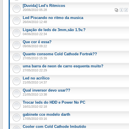
[Duvida] Led's Ritmicos
20/06/2010 05:28
1
2
Led Piscando no ritmo da musica
26/04/2010 12:48
Ligação de leds de 3mm,são 1.5v.?
04/06/2010 22:34
Que cor é essa?
09/06/2010 09:22
Quanto consome Cold Cathode Fortrek??
27/05/2010 15:39
uma barra de neon de carro esquenta muito?
27/05/2010 22:29
Led no acrílico
21/05/2010 14:37
Qual inversor devo usar??
21/05/2010 13:38
Trocar leds do HDD e Power No PC
16/01/2010 02:18
gabinete cce modelo darth
17/05/2010 03:16
Cooler com Cold Cathode Imbutido