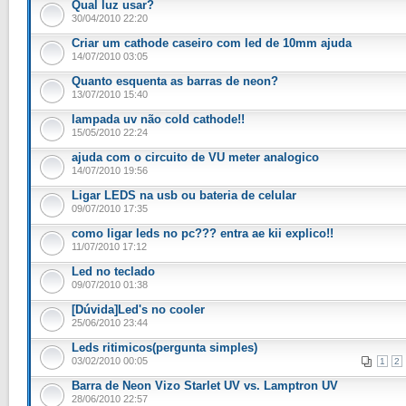
Qual luz usar?
30/04/2010 22:20
Criar um cathode caseiro com led de 10mm ajuda
14/07/2010 03:05
Quanto esquenta as barras de neon?
13/07/2010 15:40
lampada uv não cold cathode!!
15/05/2010 22:24
ajuda com o circuito de VU meter analogico
14/07/2010 19:56
Ligar LEDS na usb ou bateria de celular
09/07/2010 17:35
como ligar leds no pc??? entra ae kii explico!!
11/07/2010 17:12
Led no teclado
09/07/2010 01:38
[Dúvida]Led's no cooler
25/06/2010 23:44
Leds ritimicos(pergunta simples)
03/02/2010 00:05
1
2
Barra de Neon Vizo Starlet UV vs. Lamptron UV
28/06/2010 22:57