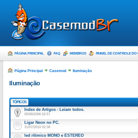
PÁGINA PRINCIPAL
FAQ
MEMBROS
PAINEL DE CONTROLE DO
Página Principal
Casemod
Iluminação
Iluminação
TÓPICOS
Index de Artigos - Leiam todos.
05/08/2006 02:57
Ligar Neon no PC.
31/07/2010 02:38
led rítimico MONO e ESTEREO