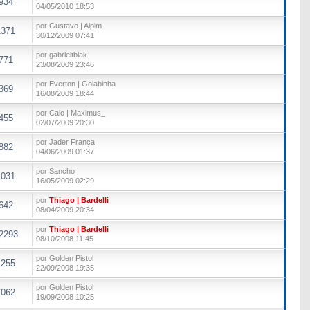
934
04/05/2010 18:53
por Gustavo | Aipim
1371
30/12/2009 07:41
por gabrieltblak
771
23/08/2009 23:46
por Everton | Goiabinha
369
16/08/2009 18:44
por Caio | Maximus_
455
02/07/2009 20:30
por Jader França
882
04/06/2009 01:37
por Sancho
1031
16/05/2009 02:29
por
Thiago | Bardelli
642
08/04/2009 20:34
por
Thiago | Bardelli
2293
08/10/2008 11:45
por Golden Pistol
1255
22/09/2008 19:35
por Golden Pistol
7062
19/09/2008 10:25