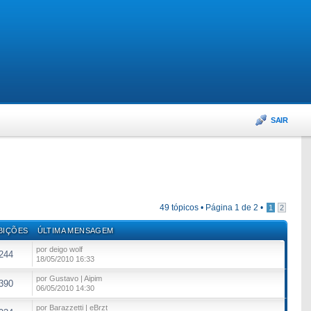
SAIR
49 tópicos •
Página
1
de
2
•
1
2
BIÇÕES
ÚLTIMA MENSAGEM
por deigo wolf
244
18/05/2010 16:33
por Gustavo | Aipim
390
06/05/2010 14:30
por Barazzetti | eBrzt