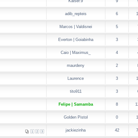
Kaiser.9
9
adib_repteis
6
Marcos | Valdisnei
5
Everton | Goiabinha
3
Caio | Maximus_
4
maurdeny
2
Laurence
3
tito911
3
Felipe | Samamba
8
1
Golden Pistol
0
jackiezinha
42
1
2
3