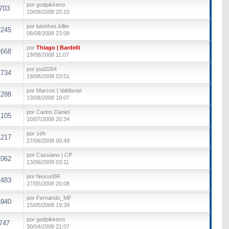
por godpikkeno
703
10/09/2008 20:15
por lukinhas.killer
2245
06/09/2008 23:09
por
Thiago | Bardelli
2668
19/08/2008 11:07
por joul3264
1734
19/08/2008 03:51
por Marcos | Valdisnei
1288
13/08/2008 18:07
por Carlos.Daniel
1105
10/07/2008 20:34
por zeh
1217
27/06/2008 00:49
por Cassiano | CP
1062
13/06/2008 03:11
por NexusBR
1483
27/05/2008 20:08
por Fernando_MF
6940
15/05/2008 19:39
por godpikkeno
747
30/04/2008 21:07