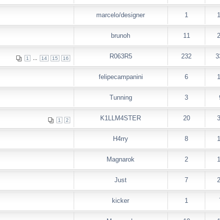
marcelo/designer
1
brunoh
11
R063R5
232
3
...
1
14
15
16
felipecampanini
6
Tunning
3
K1LLM4STER
20
1
2
H4rry
8
Magnarok
2
Just
7
kicker
1