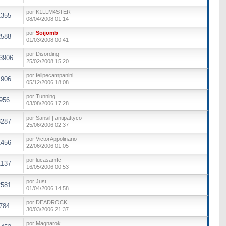
por K1LLM4STER
1355
08/04/2008 01:14
por
Soijomb
2588
01/03/2008 00:41
por Disording
3906
25/02/2008 15:20
por felipecampanini
1906
05/12/2006 18:08
por Tunning
956
03/08/2006 17:28
por Sansil | antipattyco
3287
25/06/2006 02:37
por VictorAppolinario
1456
22/06/2006 01:05
por lucasamfc
1137
16/05/2006 00:53
por Just
2581
01/04/2006 14:58
por DEADROCK
784
30/03/2006 21:37
por Magnarok