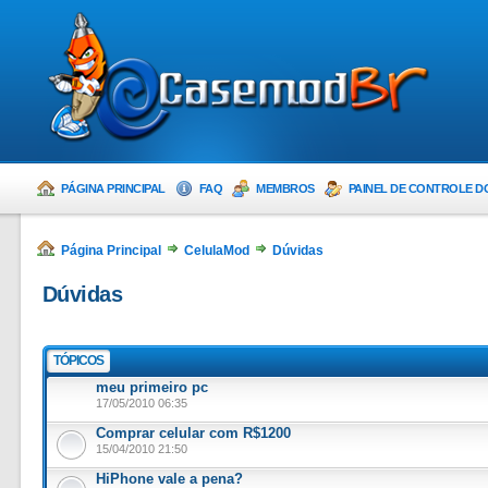
PÁGINA PRINCIPAL
FAQ
MEMBROS
PAINEL DE CONTROLE D
Página Principal
CelulaMod
Dúvidas
Dúvidas
TÓPICOS
meu primeiro pc
17/05/2010 06:35
Comprar celular com R$1200
15/04/2010 21:50
HiPhone vale a pena?