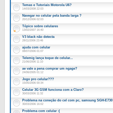
Temas e Tutoriais Motorola U6?
14/03/2008 22:03
Navegar no celular pela banda larga ?
20/12/2006 02:03
Tópico sobre celulares
13/02/2007 16:40
V3 black não detecta
28/11/2006 23:46
ajuda com celular
08/07/2006 01:07
Telemig lança toque de celular...
21/06/2006 11:10
ae vale a pena comprar um ngage?
24/06/2005 01:12
Jogo pro celular???
15/05/2006 00:34
Celular 3G GSM funciona com a Claro?
30/03/2006 11:32
Problema na coneção do cel com pc, samsung SGH-E730
30/03/2006 16:02
Problema com celular :(