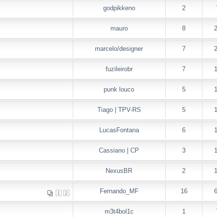
godpikkeno
2
mauro
8
marcelo/designer
7
fuzileirobr
7
punk louco
5
Tiago | TPV-RS
5
LucasFontana
6
Cassiano | CP
3
NexusBR
2
Fernando_MF
16
1
2
m3t4bol1c
1