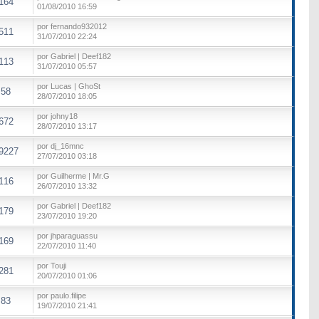
164
01/08/2010 16:59
por fernando932012
511
31/07/2010 22:24
por Gabriel | Deef182
113
31/07/2010 05:57
por Lucas | GhoSt
58
28/07/2010 18:05
por johny18
672
28/07/2010 13:17
por dj_16mnc
9227
27/07/2010 03:18
por Guilherme | Mr.G
116
26/07/2010 13:32
por Gabriel | Deef182
179
23/07/2010 19:20
por jhparaguassu
169
22/07/2010 11:40
por Touji
281
20/07/2010 01:06
por paulo.filipe
83
19/07/2010 21:41