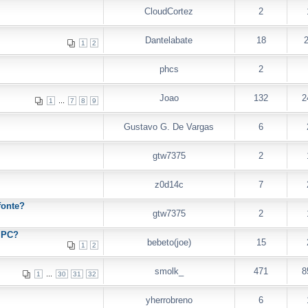
CloudCortez
2
Dantelabate
18
1
2
phcs
2
Joao
132
2
...
1
7
8
9
Gustavo G. De Vargas
6
gtw7375
2
z0d14c
7
fonte?
gtw7375
2
m PC?
bebeto(joe)
15
1
2
smolk_
471
8
...
1
30
31
32
yherrobreno
6