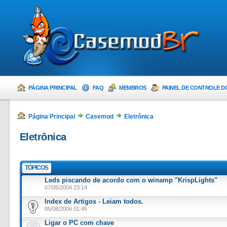
PÁGINA PRINCIPAL
FAQ
MEMBROS
PAINEL DE CONTROLE D
Página Principal
Casemod
Eletrônica
Eletrônica
TÓPICOS
Leds piscando de acordo com o winamp "KrispLights"
07/05/2004 23:14
Index de Artigos - Leiam todos.
05/08/2006 01:45
Ligar o PC com chave