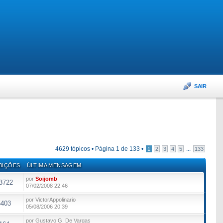
SAIR
4629 tópicos •
Página
1
de
133
•
...
1
2
3
4
5
133
BIÇÕES
ÚLTIMA MENSAGEM
por
Soijomb
3722
07/02/2008 22:46
por VictorAppolinario
5403
05/08/2006 20:39
por Gustavo G. De Vargas