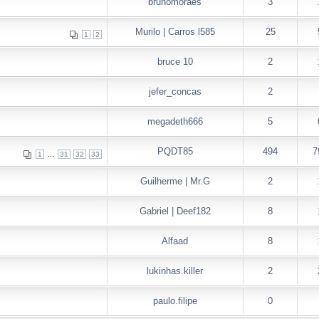
brunomoraes
3
Murilo | Carros l585
25
1
2
bruce 10
2
jefer_concas
2
megadeth666
5
PQDT85
494
7
...
1
31
32
33
Guilherme | Mr.G
2
Gabriel | Deef182
8
Alfaad
8
lukinhas.killer
2
paulo.filipe
0