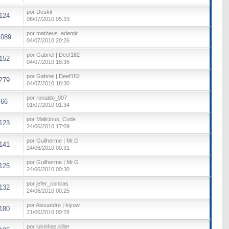
por Deskil
124
08/07/2010 05:33
por matheus_ademir
1089
04/07/2010 20:26
por Gabriel | Deef182
152
04/07/2010 18:36
por Gabriel | Deef182
279
04/07/2010 18:30
por ronaldo_007
66
01/07/2010 01:34
por Malicious_Code
123
24/06/2010 17:09
por Guilherme | Mr.G
141
24/06/2010 00:31
por Guilherme | Mr.G
125
24/06/2010 00:30
por jefer_concas
132
24/06/2010 00:25
por Alexandre | kiyow
180
21/06/2010 00:28
por lukinhas.killer