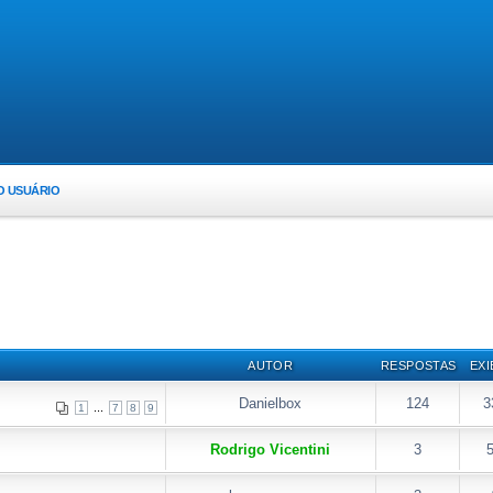
O USUÁRIO
AUTOR
RESPOSTAS
EXI
Danielbox
124
3
...
1
7
8
9
Rodrigo Vicentini
3