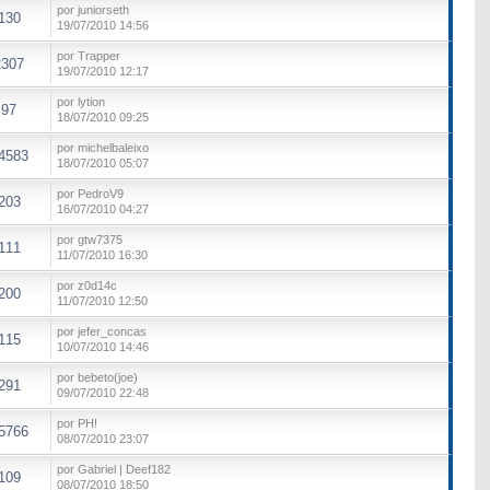
por juniorseth
130
19/07/2010 14:56
por Trapper
2307
19/07/2010 12:17
por lytion
97
18/07/2010 09:25
por michelbaleixo
4583
18/07/2010 05:07
por PedroV9
203
16/07/2010 04:27
por gtw7375
111
11/07/2010 16:30
por z0d14c
200
11/07/2010 12:50
por jefer_concas
115
10/07/2010 14:46
por bebeto(joe)
291
09/07/2010 22:48
por PH!
5766
08/07/2010 23:07
por Gabriel | Deef182
109
08/07/2010 18:50