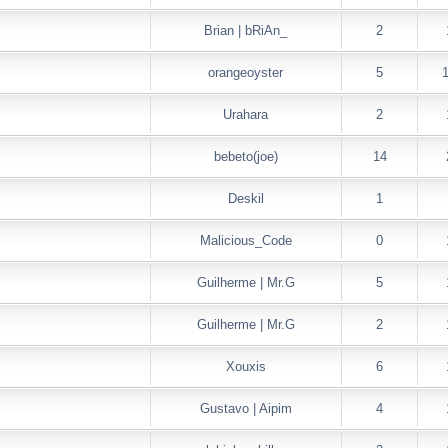
Brian | bRiAn_
2
orangeoyster
5
Urahara
2
bebeto(joe)
14
Deskil
1
Malicious_Code
0
Guilherme | Mr.G
5
Guilherme | Mr.G
2
Xouxis
6
Gustavo | Aipim
4