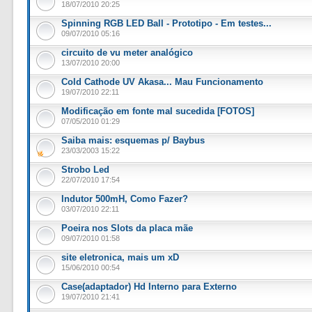
18/07/2010 20:25
Spinning RGB LED Ball - Prototipo - Em testes...
09/07/2010 05:16
circuito de vu meter analógico
13/07/2010 20:00
Cold Cathode UV Akasa... Mau Funcionamento
19/07/2010 22:11
Modificação em fonte mal sucedida [FOTOS]
07/05/2010 01:29
Saiba mais: esquemas p/ Baybus
23/03/2003 15:22
Strobo Led
22/07/2010 17:54
Indutor 500mH, Como Fazer?
03/07/2010 22:11
Poeira nos Slots da placa mãe
09/07/2010 01:58
site eletronica, mais um xD
15/06/2010 00:54
Case(adaptador) Hd Interno para Externo
19/07/2010 21:41