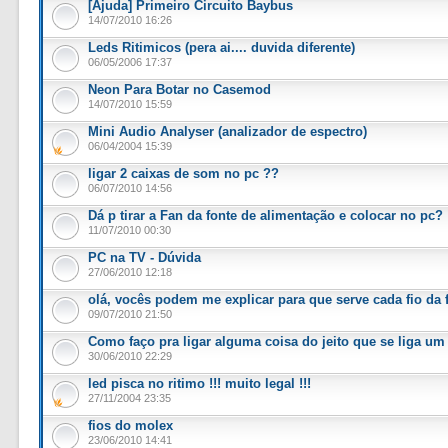
[Ajuda] Primeiro Circuito Baybus
14/07/2010 16:26
Leds Ritimicos (pera ai.... duvida diferente)
06/05/2006 17:37
Neon Para Botar no Casemod
14/07/2010 15:59
Mini Audio Analyser (analizador de espectro)
06/04/2004 15:39
ligar 2 caixas de som no pc ??
06/07/2010 14:56
Dá p tirar a Fan da fonte de alimentação e colocar no pc?
11/07/2010 00:30
PC na TV - Dúvida
27/06/2010 12:18
olá, vocês podem me explicar para que serve cada fio da 
09/07/2010 21:50
Como faço pra ligar alguma coisa do jeito que se liga u
30/06/2010 22:29
led pisca no ritimo !!! muito legal !!!
27/11/2004 23:35
fios do molex
23/06/2010 14:41