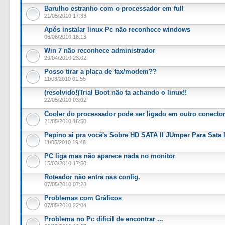
Barulho estranho com o processador em full
21/05/2010 17:33
Após instalar linux Pc não reconhece windows
06/06/2010 18:13
Win 7 não reconhece administrador
29/04/2010 23:02
Posso tirar a placa de fax/modem??
11/03/2010 01:55
(resolvido!)Trial Boot não ta achando o linux!!
22/05/2010 03:02
Cooler do processador pode ser ligado em outro conecto
21/05/2010 16:50
Pepino ai pra você's Sobre HD SATA II JUmper Para Sata 
11/05/2010 19:48
PC liga mas não aparece nada no monitor
15/03/2010 17:50
Roteador não entra nas config.
07/05/2010 07:28
Problemas com Gráficos
07/05/2010 22:04
Problema no Pc dificil de encontrar ...