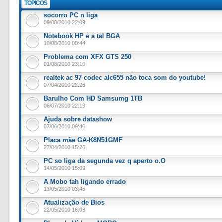
TÓPICOS
socorro PC n liga
09/08/2010 22:09
Notebook HP e a tal BGA
10/08/2010 00:44
Problema com XFX GTS 250
01/08/2010 23:10
realtek ac 97 codec alc655 não toca som do youtube!
07/04/2010 22:26
Barulho Com HD Samsumg 1TB
06/07/2010 22:19
Ajuda sobre datashow
07/06/2010 09:46
Placa mãe GA-K8N51GMF
27/04/2010 15:26
PC so liga da segunda vez q aperto o.O
14/05/2010 15:09
A Mobo tah ligando errado
13/05/2010 03:45
Atualização de Bios
22/05/2010 16:03