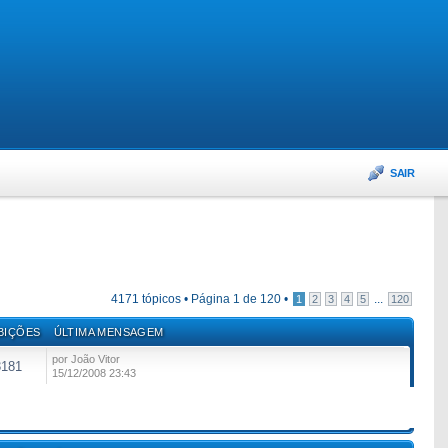
SAIR
4171 tópicos •
Página
1
de
120
•
...
1
2
3
4
5
120
BIÇÕES
ÚLTIMA MENSAGEM
por João Vitor
3181
15/12/2008 23:43