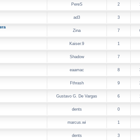
PereS
2
ad3
3
era
Zina
7
Kaiser.9
1
Shadow
7
eaamac
8
Fthrash
9
Gustavo G. De Vargas
6
dents
0
marcus.wi
1
dents
3