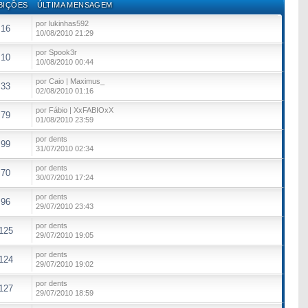
BIÇÕES
ÚLTIMA MENSAGEM
por lukinhas592
16
10/08/2010 21:29
por Spook3r
10
10/08/2010 00:44
por Caio | Maximus_
33
02/08/2010 01:16
por Fábio | XxFABIOxX
79
01/08/2010 23:59
por dents
99
31/07/2010 02:34
por dents
70
30/07/2010 17:24
por dents
96
29/07/2010 23:43
por dents
125
29/07/2010 19:05
por dents
124
29/07/2010 19:02
por dents
127
29/07/2010 18:59