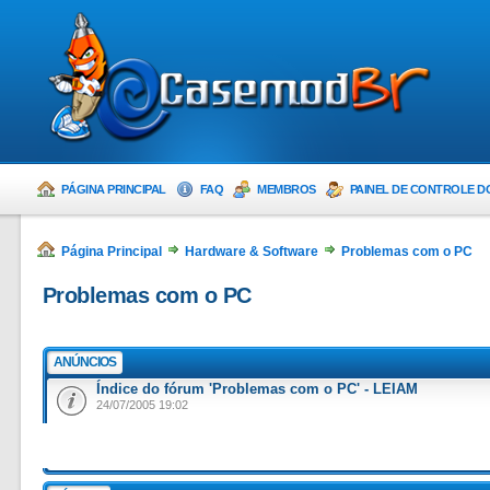
PÁGINA PRINCIPAL
FAQ
MEMBROS
PAINEL DE CONTROLE D
Página Principal
Hardware & Software
Problemas com o PC
Problemas com o PC
ANÚNCIOS
Índice do fórum 'Problemas com o PC' - LEIAM
24/07/2005 19:02