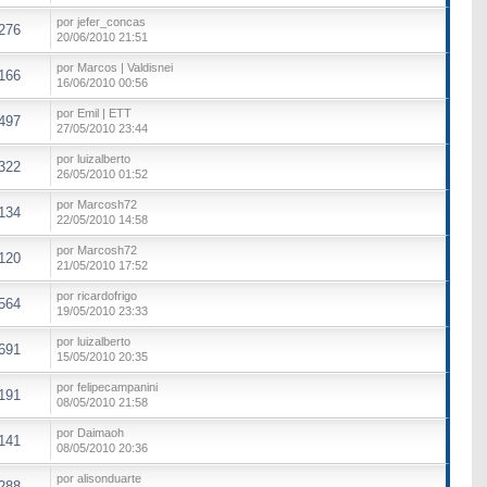
por jefer_concas
276
20/06/2010 21:51
por Marcos | Valdisnei
166
16/06/2010 00:56
por Emil | ETT
497
27/05/2010 23:44
por luizalberto
322
26/05/2010 01:52
por Marcosh72
134
22/05/2010 14:58
por Marcosh72
120
21/05/2010 17:52
por ricardofrigo
564
19/05/2010 23:33
por luizalberto
691
15/05/2010 20:35
por felipecampanini
191
08/05/2010 21:58
por Daimaoh
141
08/05/2010 20:36
por alisonduarte
288