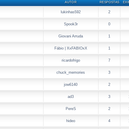
AUTOR
RESPOSTAS
EXI
lukinhas592
2
Spook3r
0
Giovani Arruda
1
Fábio | XxFABIOxX
1
ricardofrigo
7
chuck_memories
3
jow6140
2
ad3
3
PereS
2
hideo
4