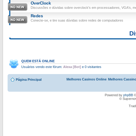
OverClock
Discussões e dúvidas sobre overclock's em processadores, VGA's, mem
Redes
Conecte-se, e tire suas dúvidas sobre redes de computadores
Di
QUEM ESTÁ ONLINE
Usuários vendo este fórum:
Alexa [Bot]
e 0 visitantes
Melhores Casinos Online
Melhores Cassino
Página Principal
Powered by
phpBB
©
© Superno
Trad