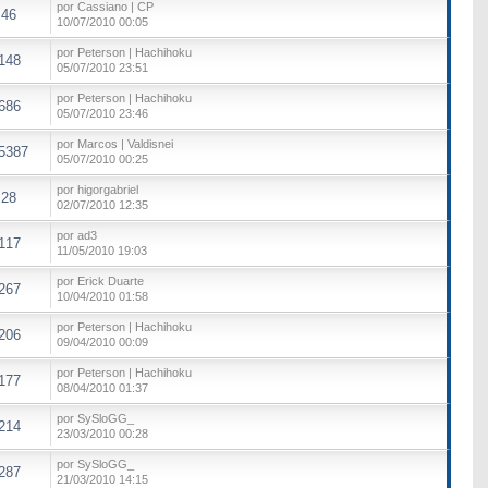
por Cassiano | CP
46
10/07/2010 00:05
por Peterson | Hachihoku
148
05/07/2010 23:51
por Peterson | Hachihoku
686
05/07/2010 23:46
por Marcos | Valdisnei
5387
05/07/2010 00:25
por higorgabriel
28
02/07/2010 12:35
por ad3
117
11/05/2010 19:03
por Erick Duarte
267
10/04/2010 01:58
por Peterson | Hachihoku
206
09/04/2010 00:09
por Peterson | Hachihoku
177
08/04/2010 01:37
por SySloGG_
214
23/03/2010 00:28
por SySloGG_
287
21/03/2010 14:15