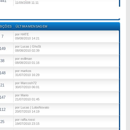
4441
11/09/2008 11:11
BIÇÕES
ÚLTIMA MENSAGEM
por HATE
7
09/08/2010 14:21
por Lucas | GhoSt
149
08/08/2010 02:39
por evillman
38
08/08/2010 01:16
por markos
148
31/07/2010 16:29
por Marcosh72
21
30/07/2010 06:01
por Mario
147
21/07/2010 01:45
por Lucas | LoboNovato
112
20/07/2010 14:19
por raffa.rossi
25
19/07/2010 23:15