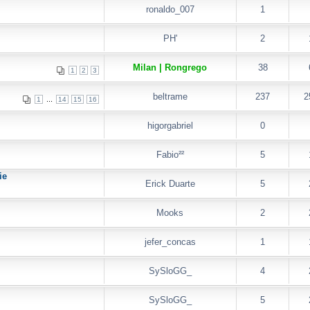
ronaldo_007
1
PH'
2
Milan | Rongrego
38
1
2
3
beltrame
237
2
...
1
14
15
16
higorgabriel
0
Fabio²²
5
ie
Erick Duarte
5
Mooks
2
jefer_concas
1
SySloGG_
4
SySloGG_
5