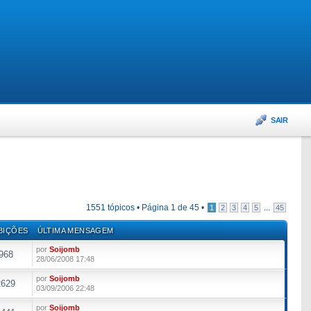
SAIR
1551 tópicos •
Página
1
de
45
•
...
1
2
3
4
5
45
BIÇÕES
ÚLTIMA MENSAGEM
por
Soijomb
968
28/06/2008 17:48
por
Soijomb
2629
03/09/2006 22:48
por
Soijomb