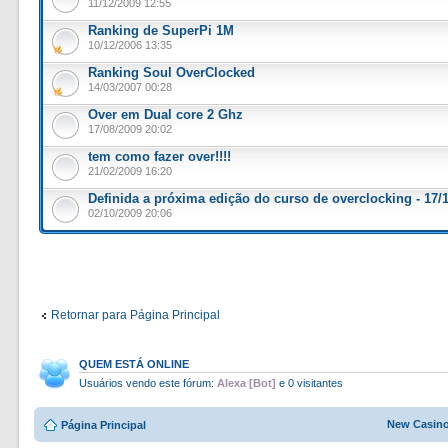
11/12/2009 12:55
Ranking de SuperPi 1M
10/12/2006 13:35
Ranking Soul OverClocked
14/03/2007 00:28
Over em Dual core 2 Ghz
17/08/2009 20:02
tem como fazer over!!!!
21/02/2009 16:20
Definida a próxima edição do curso de overclocking - 17/
02/10/2009 20:06
Retornar para Página Principal
QUEM ESTÁ ONLINE
Usuários vendo este fórum:
Alexa [Bot]
e 0 visitantes
New Casin
Página Principal