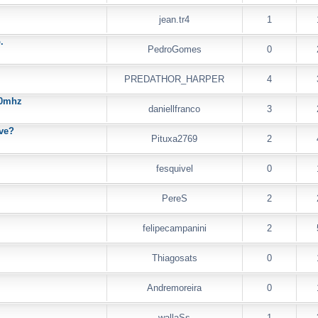
jean.tr4
1
.
PedroGomes
0
PREDATHOR_HARPER
4
00mhz
daniellfranco
3
ve?
Pituxa2769
2
fesquivel
0
PereS
2
felipecampanini
2
Thiagosats
0
Andremoreira
0
wallaSs
1