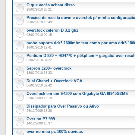
O que vocês acham disso...
28/02/2010 20:21
Preciso de receita down e overclok p/ minha configuração
25/02/2010 15:49
overclock celeron D 3.2 ghz
03/02/2010 00:15
mobo suporta ddr3 1600mhz tem como por uma ddr3 18
16/01/2010 12:41
Pentium D 820 + HD4770 + p5kpl-am = gargalo/ over resol
03/02/2010 04:22
Sepron 3200+ overclock
13/01/2010 18:33
Dual Chanel + Overclock VGA
06/01/2010 02:42
Overclock em um E4300 com Gigabyte GA-8I945GZME
22/07/2009 18:19
Dissipador para Over Passivo ou Ativo
26/12/2009 18:20
Over no P3 999
14/12/2009 13:37
over no meu pc 100% duvidas