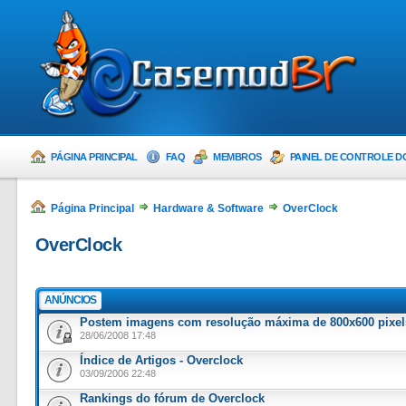
PÁGINA PRINCIPAL
FAQ
MEMBROS
PAINEL DE CONTROLE D
Página Principal
Hardware & Software
OverClock
OverClock
ANÚNCIOS
Postem imagens com resolução máxima de 800x600 pixel
28/06/2008 17:48
Índice de Artigos - Overclock
03/09/2006 22:48
Rankings do fórum de Overclock