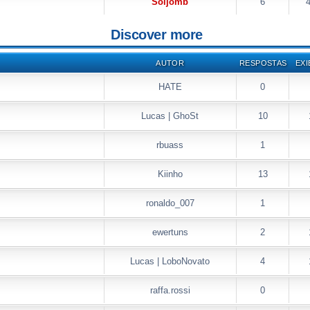
Soijomb
6
Discover more
AUTOR
RESPOSTAS
EXI
HATE
0
Lucas | GhoSt
10
rbuass
1
Kiinho
13
ronaldo_007
1
ewertuns
2
Lucas | LoboNovato
4
raffa.rossi
0