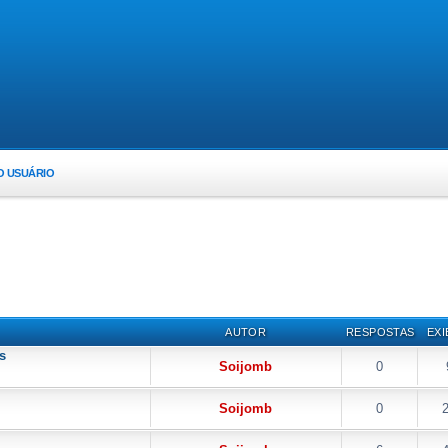
O USUÁRIO
AUTOR
RESPOSTAS
EXI
s
Soijomb
0
Soijomb
0