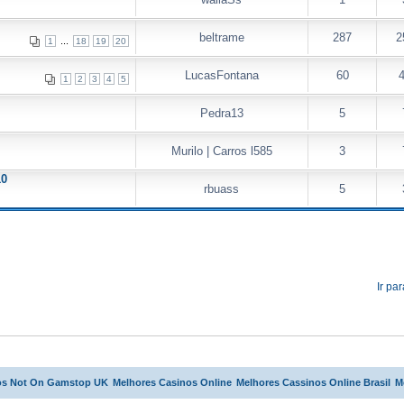
beltrame
287
2
...
1
18
19
20
LucasFontana
60
1
2
3
4
5
Pedra13
5
Murilo | Carros l585
3
10
rbuass
5
Ir par
os Not On Gamstop UK
Melhores Casinos Online
Melhores Cassinos Online Brasil
M