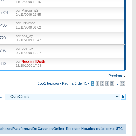
11/12/2009 15:46
por Marcosh72
5924
24/11/2009 21:55
por uNNimed
4435
13/11/2009 01:02
por pee_jay
720
09/11/2009 19:47
por pee_jay
705
09/11/2009 12:27
por
Nuccini | Darth
360
15/10/2009 17:08
Próximo
1551 tópicos •
Página
1
de
45
•
...
1
2
3
4
5
45
a:
elhores Plataformas De Cassinos Online
Todos os Horários estão como UTC