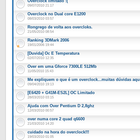
Overclock limitado :(
09/07/2010 21:17
Overclock no Dual core E1200
08/03/2010 03:57
Rongrego de volta aos overcloks.
21/05/2010 08:54
Ranking 3DMark 2006
19/01/2006 19:44
[Duvida] Oc E Temperatura
02/07/2010 12:35
Over em uma Gforce 7300LE 512Mb
11/05/2010 15:43
Me expliquem o que é um overclock...muitas dúvidas aqu
09/04/2010 19:13
[E6420 + G41M-ES2L] OC Limitado
28/03/2010 03:15
Ajuda com Over Pentium D 2,8ghz
12/03/2010 00:57
over numa core 2 quad q6600
21/03/2010 14:20
cuidado na hora do overclock!!!
19/03/2010 01:05