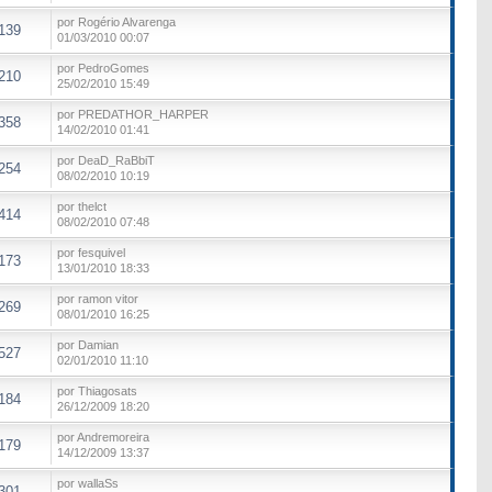
por Rogério Alvarenga
139
01/03/2010 00:07
por PedroGomes
210
25/02/2010 15:49
por PREDATHOR_HARPER
358
14/02/2010 01:41
por DeaD_RaBbiT
254
08/02/2010 10:19
por thelct
414
08/02/2010 07:48
por fesquivel
173
13/01/2010 18:33
por ramon vitor
269
08/01/2010 16:25
por Damian
527
02/01/2010 11:10
por Thiagosats
184
26/12/2009 18:20
por Andremoreira
179
14/12/2009 13:37
por wallaSs
301