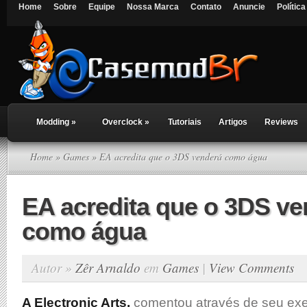
Home
Sobre
Equipe
Nossa Marca
Contato
Anuncie
Polític
Modding
»
Overclock
»
Tutoriais
Artigos
Reviews
Home
»
Games
» EA acredita que o 3DS venderá como água
EA acredita que o 3DS ve
como água
Autor »
Zêr Arnaldo
em
Games
|
View Comments
A Electronic Arts,
comentou através de seu exe