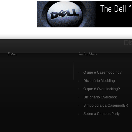
Di
Fotos
Saiba Mais
O que é Casemodding?
Dicionário Modding
O que é Overclocking?
Dicionário Overclock
Simbologia da CasemodBR
Sobre a Campus Party