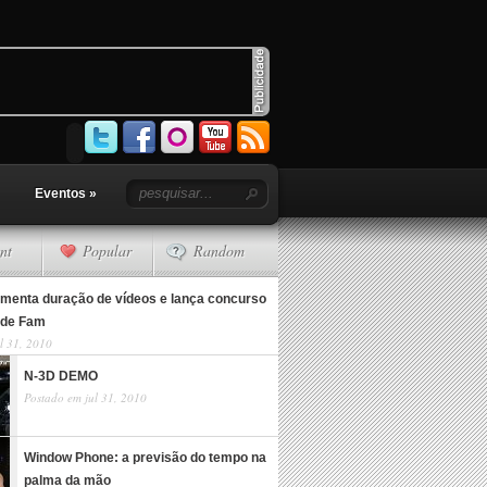
Eventos
»
nt
Popular
Random
menta duração de vídeos e lança concurso
 de Fam
l 31, 2010
N-3D DEMO
Postado em jul 31, 2010
Window Phone: a previsão do tempo na
palma da mão