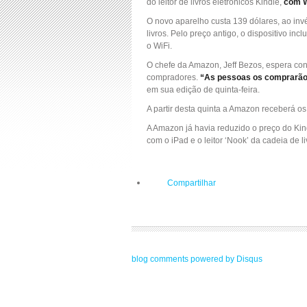
do leitor de livros eletrônicos Kindle,
com W
O novo aparelho custa 139 dólares, ao in
livros. Pelo preço antigo, o dispositivo i
o WiFi.
O chefe da Amazon, Jeff Bezos, espera c
compradores.
“As pessoas os comprarão 
em sua edição de quinta-feira.
A partir desta quinta a Amazon receberá o
A Amazon já havia reduzido o preço do K
com o iPad e o leitor ‘Nook’ da cadeia de l
Compartilhar
blog comments powered by
Disqus