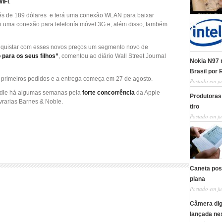
iFi
.
vés de 189 dólares e terá uma conexão WLAN para baixar
nclui uma conexão para telefonía móvel 3G e, além disso, também
onquistar com esses novos preços um segmento novo de
para os seus filhos”
, comentou ao diário Wall Street Journal
Nokia N97 m
Brasil por 
s primeiros pedidos e a entrega começa em 27 de agosto.
Postado em ju
indle há algumas semanas pela
forte concorrência
da Apple
Produtoras 
ivrarias Barnes & Noble.
tiro
Postado em ju
Caneta poss
plana
Postado em ju
Câmera digi
lançada ne