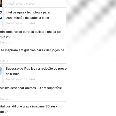
Postado em jul 31, 2010
Intel pesquisa tecnologia para
transmissão de dados a laser
Postado em jul 30, 2010
ini coberto de ouro 18 quilates chega ao
R$ 2.250
l 30, 2010
se inspiram em guerras para criar jogos de
l 30, 2010
Sucesso do iPad leva a redução do preço
do Kindle
Postado em jul 29, 2010
ibilita desenhar objetos 3D em superfície
l 28, 2010
tal portátil que grava imagens 3D será
ste an