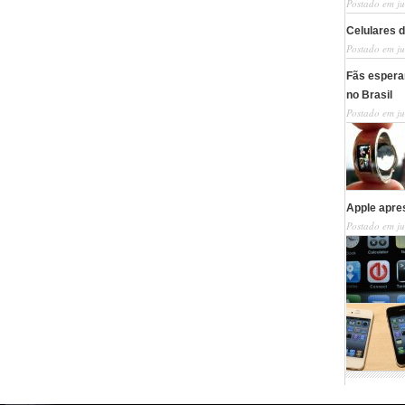
Postado em ju
Celulares 
Postado em ju
Fãs esperam
no Brasil
Postado em ju
Apple apre
Postado em ju