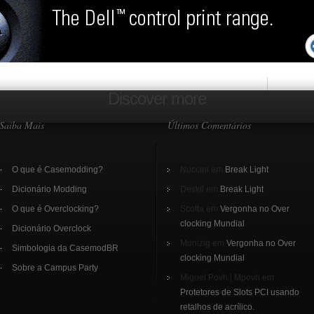
Discover more
Saiba Mais
Últimos Comentários
O que é Casemodding?
Nuccini em
Break Light
Dicionário Modding
Deskil em
Break Light
O que é Overclocking?
Scotta em
Vergonha no Over
clocking Mundial
Dicionário Overclock
Munizig em
Vergonha no Over
Simbologia da CasemodBR
clocking Mundial
Sobre a Campus Party
Miguel Povh | Mpovh em
Protetores de Slots PCI usando
retalhos de acrílico.