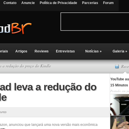
Contato
Anuncie
Política de Privacidade
Parcerias
Forum
oriais
Artigos
Reviews
Entrevistas
Notícias
»
Galeria
»
a a redução do preço do Kindle
Rece
YouTube au
ad leva a redução do
15 Minutos
Postado em ju
le
ents
mazon, anunciou que lançará uma nova versão mais econômica