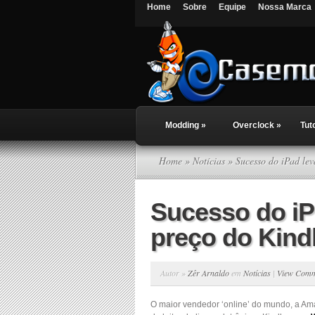
Home
Sobre
Equipe
Nossa Marca
Modding
»
Overclock
»
Tut
Home
»
Notícias
» Sucesso do iPad lev
Sucesso do iP
preço do Kind
Autor »
Zêr Arnaldo
em
Notícias
|
View Comm
O maior vendedor ‘online’ do mundo, a A