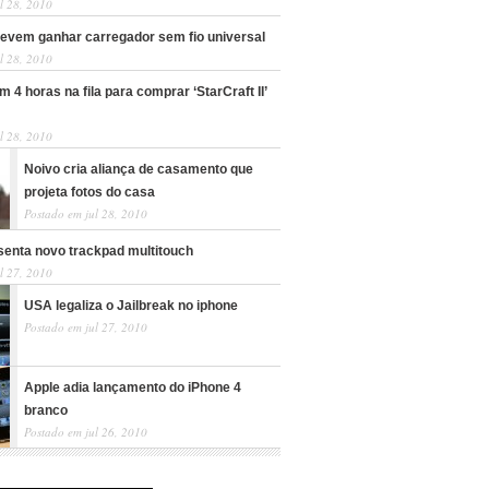
l 28, 2010
devem ganhar carregador sem fio universal
l 28, 2010
 4 horas na fila para comprar ‘StarCraft II’
l 28, 2010
Noivo cria aliança de casamento que
projeta fotos do casa
Postado em jul 28, 2010
senta novo trackpad multitouch
l 27, 2010
USA legaliza o Jailbreak no iphone
Postado em jul 27, 2010
Apple adia lançamento do iPhone 4
branco
Postado em jul 26, 2010