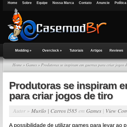
Home
Sobre
Equipe
Nossa Marca
Contato
Anuncie
Polític
Modding
»
Overclock
»
Tutoriais
Artigos
Reviews
Home
»
Games
» Produtoras se inspiram em guerras para criar jogos d
Produtoras se inspiram 
para criar jogos de tiro
Autor »
Murilo | Carros l585
em
Games
|
View Co
A possibilidade de utilizar games para levar ao 