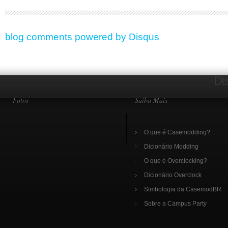
blog comments powered by
Disqus
Di
Fotos
Saiba Mais
O que é Casemodding?
Dicionário Modding
O que é Overclocking?
Dicionário Overclock
Simbologia da CasemodBR
Sobre a Campus Party