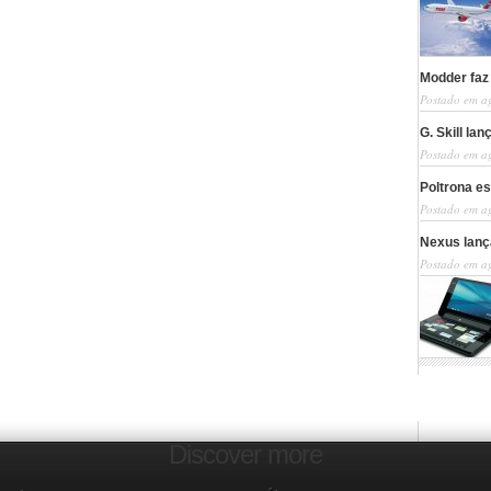
Modder faz
Postado em a
G. Skill la
Postado em a
Poltrona es
Postado em a
Nexus lanç
Postado em a
Discover more