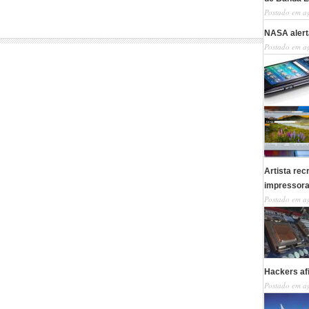
Postado em a
NASA alerta
Postado em a
Artista re
impressor
Postado em a
Hackers af
Postado em a