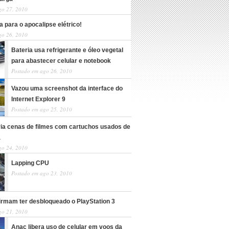
go 27, 2010
 para o apocalipse elétrico!
go 26, 2010
Bateria usa refrigerante e óleo vegetal
para abastecer celular e notebook
Postado em ago 26, 2010
Vazou uma screenshot da interface do
Internet Explorer 9
Postado em ago 25, 2010
cria cenas de filmes com cartuchos usados de
a
go 24, 2010
Lapping CPU
Postado em ago 23, 2010
irmam ter desbloqueado o PlayStation 3
go 21, 2010
Anac libera uso de celular em voos da