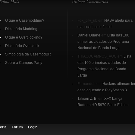
Saiba Mais
Últimos Comentários
O que é Casemodding?
Fox_city_ub em
NASA alerta para
o apocalipse elétrico!
Dicionário Modding
Daniel Duarte
em
Lista das 100
O que é Overclocking?
primeiras cidades do Programa
Dicionário Overclock
Nacional de Banda Larga
Simbologia da CasemodBR
THIAGOCAMPOS_AOC em
Lista
Sobre a Campus Party
das 100 primeiras cidades do
Programa Nacional de Banda
Larga
Fernandoh em
Hackers afirmam te
desbloqueado o PlayStation 3
Talison Z. B.
em
XFX Lança
Radeon HD 5970 Black Edition
eria
Forum
Login