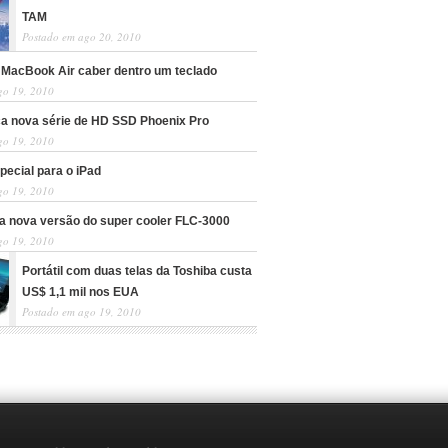
TAM
Postado em ago 20, 2010
 MacBook Air caber dentro um teclado
go 19, 2010
nça nova série de HD SSD Phoenix Pro
go 19, 2010
pecial para o iPad
go 19, 2010
a nova versão do super cooler FLC-3000
go 19, 2010
Portátil com duas telas da Toshiba custa
US$ 1,1 mil nos EUA
Postado em ago 19, 2010