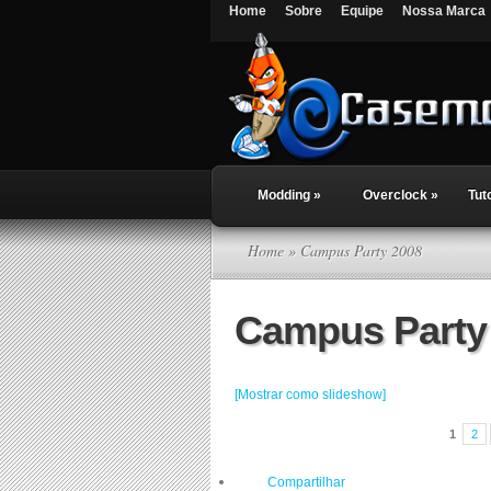
Home
Sobre
Equipe
Nossa Marca
Modding
»
Overclock
»
Tut
Home
» Campus Party 2008
Campus Party
[Mostrar como slideshow]
1
2
Compartilhar