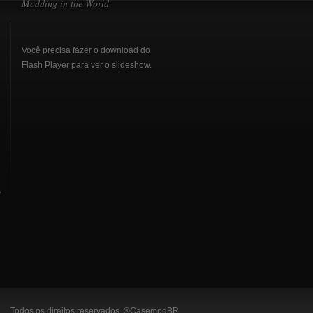
Modding in the World
Você precisa fazer o download do
Flash Player
para ver o slideshow.
r
Todos os direitos reservados. ®CasemodBR