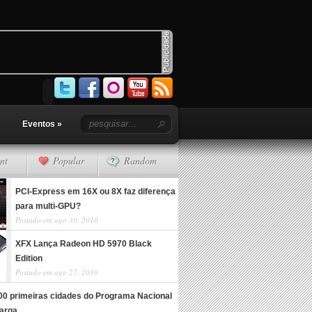
Eventos
»
nt
Popular
Random
PCI-Express em 16X ou 8X faz diferença
para multi-GPU?
Postado em ago 30, 2010
XFX Lança Radeon HD 5970 Black
Edition
Postado em ago 27, 2010
100 primeiras cidades do Programa Nacional
arga