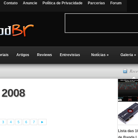
Contato
Anuncie
Política de Privacidade
Parcerias
Forum
oriais
Artigos
Reviews
Entrevistas
Notícias
»
Galeria
»
Rece
 2008
3
4
5
6
7
►
Lista das 
de Banda L