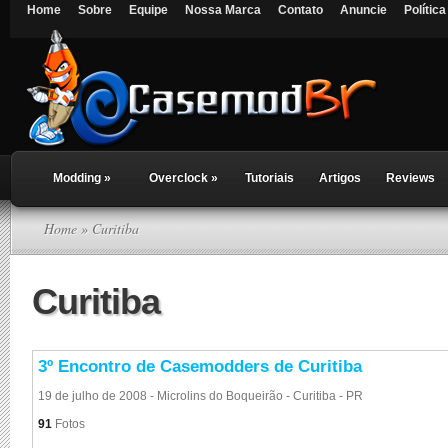
Home
Sobre
Equipe
Nossa Marca
Contato
Anuncie
Polític
Modding
»
Overclock
»
Tutoriais
Artigos
Reviews
Home
» Curitiba
Curitiba
3º Encontro de Casemodders de Curitiba
19 de julho de 2008 - Microlins do Boqueirão - Curitiba - PR
91
Fotos