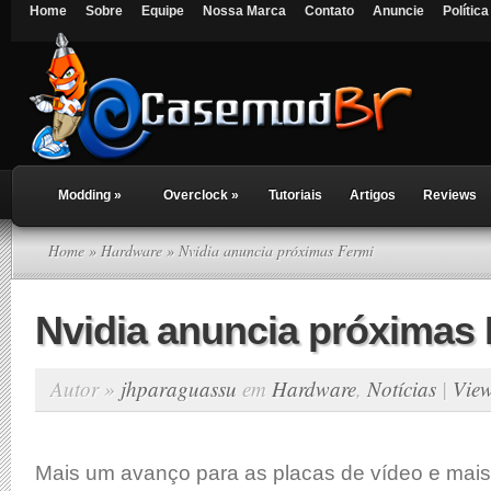
Home
Sobre
Equipe
Nossa Marca
Contato
Anuncie
Polític
Modding
»
Overclock
»
Tutoriais
Artigos
Reviews
Home
»
Hardware
» Nvidia anuncia próximas Fermi
Nvidia anuncia próximas
Autor »
jhparaguassu
em
Hardware
,
Notícias
|
Vie
Mais um avanço para as placas de vídeo e mais