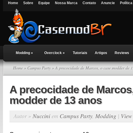
Home
Sobre
Equipe
Nossa Marca
Contato
Anuncie
Polític
Modding
»
Overclock
»
Tutoriais
Artigos
Reviews
Home
»
Campus Party
» A precocidade de Marcos, o case modder de 1
A precocidade de Marcos,
modder de 13 anos
Autor »
Nuccini
em
Campus Party
,
Modding
|
View