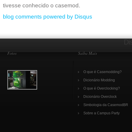
tivesse conhecido o casemod.
blog comments powered by
Disqus
Di
Fotos
Saiba Mais
O que é Casemodding?
Dicionário Modding
O que é Overclocking?
Dicionário Overclock
Simbologia da CasemodBR
Sobre a Campus Party