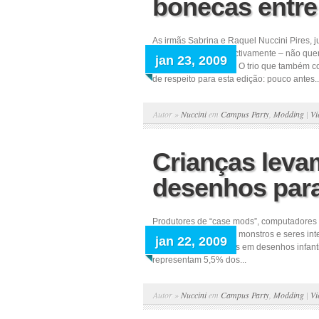
bonecas entr
As irmãs Sabrina e Raquel Nuccini Pires, ju
anos de idade, respectivamente – não quer
jan 23, 2009
motivo? Muito a fazer. O trio que também 
de respeito para esta edição: pouco antes..
Autor »
Nuccini
em
Campus Party
,
Modding
|
Vi
Crianças leva
desenhos par
Produtores de “case mods”, computadores
desenhos “dark”, com monstros e seres in
jan 22, 2009
PCs “fofos”, inspirados em desenhos infan
representam 5,5% dos...
Autor »
Nuccini
em
Campus Party
,
Modding
|
Vi