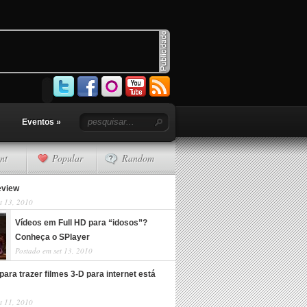
Eventos
»
nt
Popular
Random
eview
t 13, 2010
Vídeos em Full HD para “idosos”?
Conheça o SPlayer
Postado em set 13, 2010
para trazer filmes 3-D para internet está
t 11, 2010