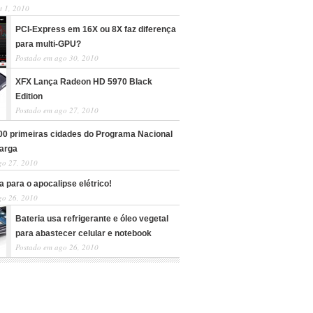
t 1, 2010
PCI-Express em 16X ou 8X faz diferença
para multi-GPU?
Postado em ago 30, 2010
XFX Lança Radeon HD 5970 Black
Edition
Postado em ago 27, 2010
100 primeiras cidades do Programa Nacional
arga
go 27, 2010
 para o apocalipse elétrico!
go 26, 2010
Bateria usa refrigerante e óleo vegetal
para abastecer celular e notebook
Postado em ago 26, 2010