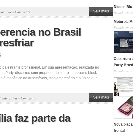
Discos Blu
Veja mais
tos
|
View Comments
Postado em se
Motorola Mi
Postado em se
erencia no Brasil
esfriar
s
Cobertura 
Party Brasi
o palestrante profissional. Em sua apresentação, realizada no
Postado em se
s Party, discorreu com propriedade sobre itens como block,
ão é mecânico de automóveis, mas empresário e o único que
Veja mais
odding
|
View Comments
ia faz parte da
Nova placa
frontal