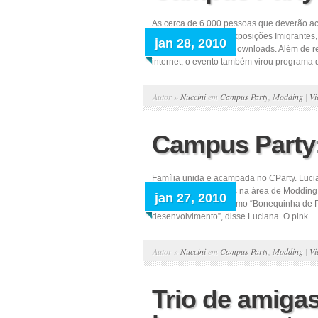
As cerca de 6.000 pessoas que deverão a
Party, no Centro de Exposições Imigrantes
jan 28, 2010
tecnologia, games e downloads. Além de re
internet, o evento também virou programa d
Autor »
Nuccini
em
Campus Party
,
Modding
|
Vi
Campus Party: 
Família unida e acampada no CParty. Lucia
6, todos concentrados na área de Modding
jan 27, 2010
Planet”, conhecido como “Bonequinha de Pa
desenvolvimento”, disse Luciana. O pink...
Autor »
Nuccini
em
Campus Party
,
Modding
|
Vi
Trio de amiga