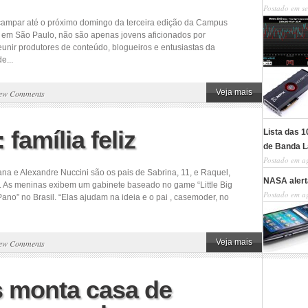
Postado em se
campar até o próximo domingo da terceira edição da Campus
, em São Paulo, não são apenas jovens aficionados por
unir produtores de conteúdo, blogueiros e entusiastas da
e...
Veja mais
ew Comments
família feliz
Lista das 
de Banda L
Postado em a
na e Alexandre Nuccini são os pais de Sabrina, 11, e Raquel,
NASA alerta
. As meninas exibem um gabinete baseado no game “Little Big
Postado em a
no” no Brasil. “Elas ajudam na ideia e o pai , casemoder, no
Veja mais
ew Comments
s monta casa de