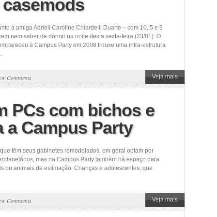
e casemods
nto à amiga Adrieli Caroline Chiardelli Duarte – com 10, 5 e 9
em nem saber de dormir na noite desta sexta-feira (23/01). O
compareceu à Campus Party em 2008 trouxe uma infra-estrutura
.
Veja mais
ew Comments
m PCs com bichos e
a a Campus Party
 que têm seus gabinetes remodelados, em geral optam por
terplanetários, mas na Campus Party também há espaço para
tis ou animais de estimação. Crianças e adolescentes, que
Veja mais
ew Comments