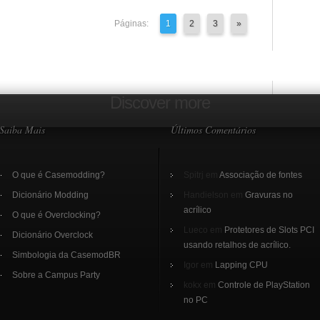
Páginas:
1
2
3
»
Discover more
Saiba Mais
Últimos Comentários
O que é Casemodding?
Spitrj em
Associação de fontes
Dicionário Modding
Handielson em
Gravuras no
acrílico
O que é Overclocking?
Lueco em
Protetores de Slots PCI
Dicionário Overclock
usando retalhos de acrílico.
Simbologia da CasemodBR
Igor em
Lapping CPU
Sobre a Campus Party
kokx em
Controle de PlayStation
no PC