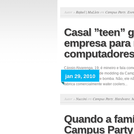
Autor »
Rafael | MuLlets
em
Campus Party
,
Even
Casal ”teen” g
empresa para r
computadore
Cássio Alvarenga, 19, é mineiro e fala com
último dia 27 na área de modding da Campu
jan 29, 2010
radiador, mangueiras e bomba. Não, ele n
fabrica comercialmente water coolers...
Autor »
Nuccini
em
Campus Party
,
Hardware
,
M
Quando a famíl
Campus Party