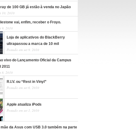
-ray de 100 GB já estão à venda no Japão
t 10, 2010
lestone vai, enfim, receber o Froyo.
t 9, 2010
Loja de aplicativos do BlackBerry
ultrapassou a marca de 10 mil
Postado em set 9, 2010
ao vivo do Lançamento Oficial da Campus
l 2011
t 8, 2010
R.I.V. ou “Rest in Vinyl”
Postado em set 6, 2010
Apple atualiza iPods
Postado em set 1, 2010
 mãe da Asus com USB 3.0 também na parte