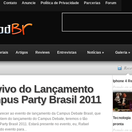
Contato
Anuncie
Política de Privacidade
Parcerias
Forum
oriais
Artigos
Reviews
Entrevistas
Notícias
»
Galeria
»
Rece
Iphone 4 R
vivo do Lançamento
Postado em se
pus Party Brasil 2011
arecer ao evento de lançamento da Campus Debate Brasil, que
Tecnologia 
. Alem do lançamento do Campus Debate, teremos o tão
rty Brasil 2011. Estará presente no evento, eu, Rafael
pronta
do evento para...
Postado em se