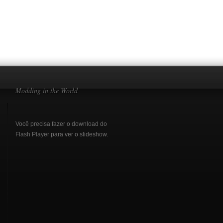
Modding in the World
Você precisa fazer o download do
Flash Player
para ver o slideshow.