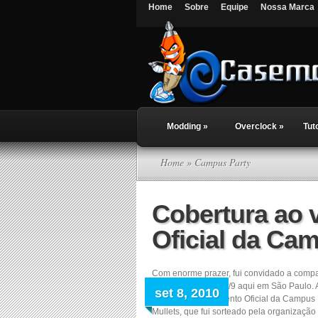
Home
Sobre
Equipe
Nossa Marca
Modding
»
Overclock
»
Tut
Home
» Campus Party
Cobertura ao 
Oficial da Cam
Com enorme prazer, fui convidado a comp
será realizado dia 9/9 aqui em São Paulo
set 8, 2010
aguardado lançamento Oficial da Campus Pa
Mullets, que fui sorteado pela organização 