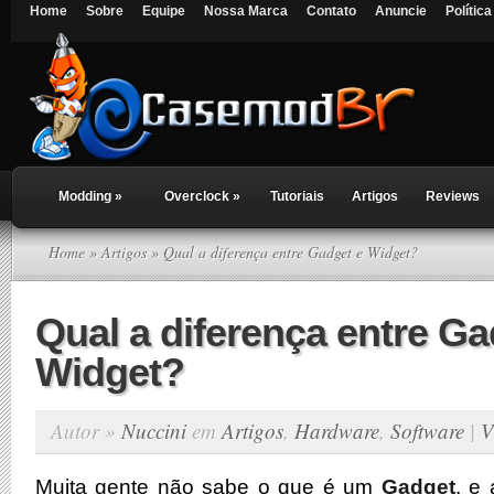
Home
Sobre
Equipe
Nossa Marca
Contato
Anuncie
Polític
Modding
»
Overclock
»
Tutoriais
Artigos
Reviews
Home
»
Artigos
» Qual a diferença entre Gadget e Widget?
Qual a diferença entre Ga
Widget?
Autor »
Nuccini
em
Artigos
,
Hardware
,
Software
|
V
Muita gente não sabe o que é um
Gadget
, e