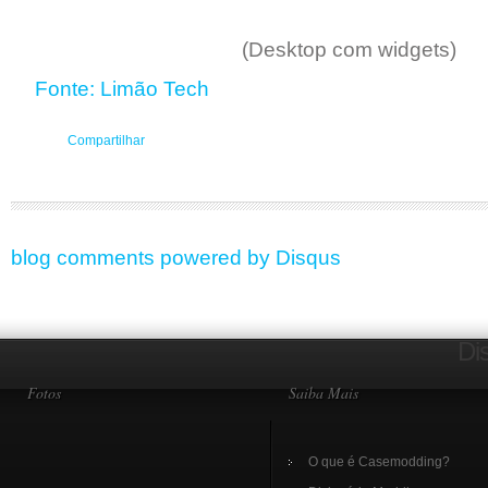
(Desktop com widgets)
Fonte: Limão Tech
Compartilhar
blog comments powered by
Disqus
Di
Fotos
Saiba Mais
O que é Casemodding?