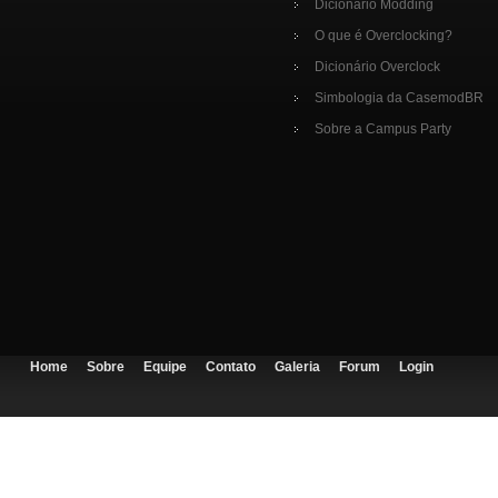
Dicionário Modding
O que é Overclocking?
Dicionário Overclock
Simbologia da CasemodBR
Sobre a Campus Party
Home
Sobre
Equipe
Contato
Galeria
Forum
Login