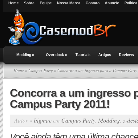
Home
Sobre
Equipe
Nossa Marca
Contato
Anuncie
Polític
Modding
»
Overclock
»
Tutoriais
Artigos
Reviews
Home
»
Campus Party
» Concorra a um ingresso para a Campus Party
Concorra a um ingresso p
Campus Party 2011!
Autor »
bigmac
em
Campus Party
,
Modding
,
z-des
Você ainda têm uma última chance 