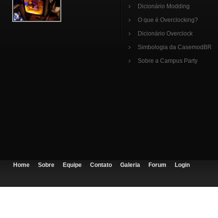
Dicionário Modding
O que é Overclocking?
Dicionário Overclock
Simbologia da CasemodBR
Sobre a Campus Party
Home
Sobre
Equipe
Contato
Galeria
Forum
Login