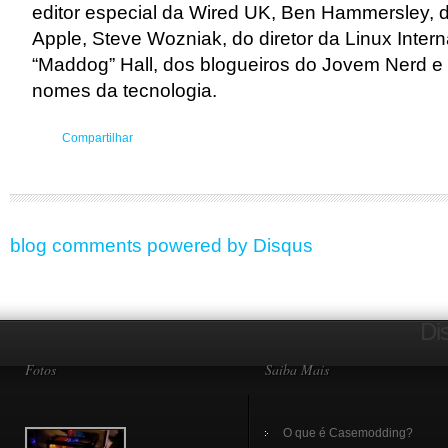
editor especial da Wired UK, Ben Hammersley, 
Apple, Steve Wozniak, do diretor da Linux Intern
“Maddog” Hall, dos blogueiros do Jovem Nerd e
nomes da tecnologia.
Compartilhar
blog comments powered by
Disqus
Di
Fotos
Saiba Mais
O que é Casemodding?