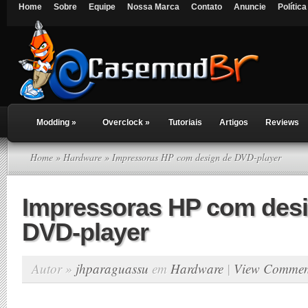
Home
Sobre
Equipe
Nossa Marca
Contato
Anuncie
Polític
Modding
»
Overclock
»
Tutoriais
Artigos
Reviews
Home
»
Hardware
» Impressoras HP com design de DVD-player
Impressoras HP com des
DVD-player
Autor »
jhparaguassu
em
Hardware
|
View Commen