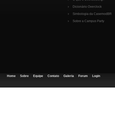
Dicionário Overclock
Simbologia da CasemodBR
Sobre a Campus Party
Home
Sobre
Equipe
Contato
Galeria
Forum
Login