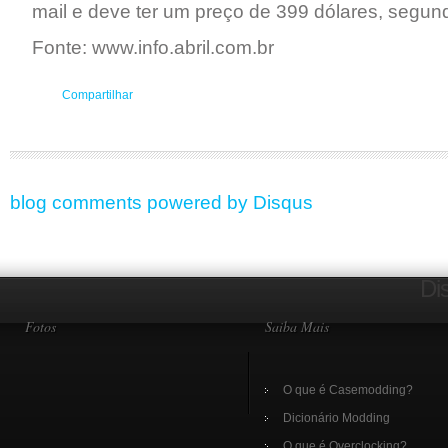
mail e deve ter um preço de 399 dólares, segu
Fonte: www.info.abril.com.br
Compartilhar
blog comments powered by
Disqus
Di
Fotos
Saiba Mais
O que é Casemodding?
Dicionário Modding
O que é Overclocking?