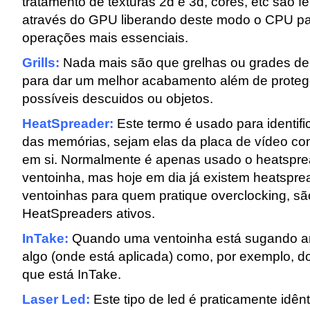
tratamento de texturas 2d e 3d, cores, etc são f
através do GPU liberando deste modo o CPU pa
operações mais essenciais.
Grills:
Nada mais são que grelhas ou grades de
para dar um melhor acabamento além de protege
possíveis descuidos ou objetos.
HeatSpreader:
Este termo é usado para identifi
das memórias, sejam elas da placa de vídeo c
em si. Normalmente é apenas usado o heatspr
ventoinha, mas hoje em dia já existem heatspr
ventoinhas para quem pratique overclocking, 
HeatSpreaders ativos.
InTake:
Quando uma ventoinha está sugando ar
algo (onde está aplicada) como, por exemplo, do
que está InTake.
Laser Led:
Este tipo de led é praticamente idênt