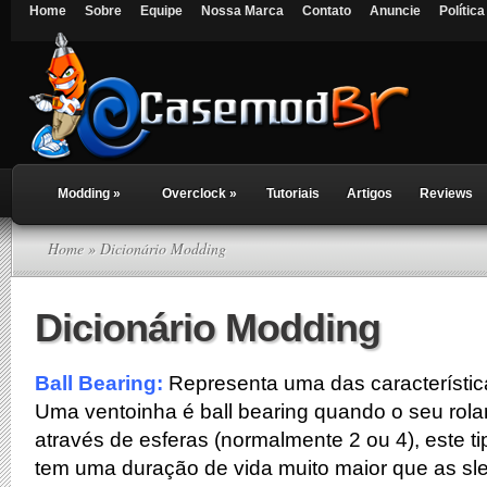
Home
Sobre
Equipe
Nossa Marca
Contato
Anuncie
Polític
Modding
»
Overclock
»
Tutoriais
Artigos
Reviews
Home
» Dicionário Modding
Dicionário Modding
Ball Bearing:
Representa uma das característic
Uma ventoinha é ball bearing quando o seu rola
através de esferas (normalmente 2 ou 4), este t
tem uma duração de vida muito maior que as sl