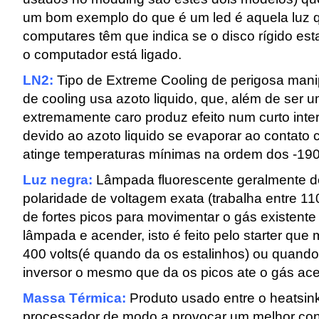
um bom exemplo do que é um led é aquela luz 
computares têm que indica se o disco rígido est
o computador está ligado.
LN2:
Tipo de Extreme Cooling de perigosa manip
de cooling usa azoto liquido, que, além de ser 
extremamente caro produz efeito num curto inte
devido ao azoto liquido se evaporar ao contato 
atinge temperaturas mínimas na ordem dos -190
Luz negra:
Lâmpada fluorescente geralmente de
polaridade de voltagem exata (trabalha entre 11
de fortes picos para movimentar o gás existente
lâmpada e acender, isto é feito pelo starter que
400 volts(é quando da os estalinhos) ou quand
inversor o mesmo que da os picos ate o gás ace
Massa Térmica:
Produto usado entre o heatsink
processador de modo a provocar um melhor con