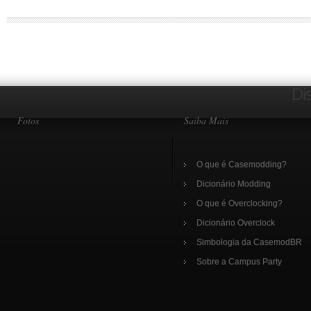
Di
Fotos
Saiba Mais
O que é Casemodding?
Dicionário Modding
O que é Overclocking?
Dicionário Overclock
Simbologia da CasemodBR
Sobre a Campus Party