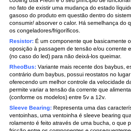
cooling usa Freon e o seu princípio de funcion
no fato de existir uma mudança do estado líquid
gasoso do produto em questão dentro do sistem
consumir/ absorver o calor. Há semelhança do
os congeladores/frigoríficos.
Resistor:
É um componente que basicamente ofe
oposição à passagem de tensão e/ou corrente el
(no caso do led) para não deixá-los queimar.
RheoBus:
Variante mais recente dos baybus, e
contrário dum baybus, possui reostatos no lugar 
oferecendo um melhor controle da velocidade d
permite variar a tensão da corrente que aliment
(conforme os modelos) entre 5v a 12v.
Sleeve Bearing:
Representa uma das caracterís
ventoinhas, uma ventoinha é sleeve bearing qu
rolamento é feito através de uma bucha, o que
fricção entre os componentes e consequentemen