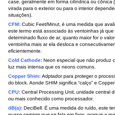
case, geralmente em forma cilíndrica ou cônica
virada para o exterior ou para o interior depend
situações).
CFM:
Cubic Feet/Minut, é uma medida que avalia
este termo está associado às ventoinhas já qu
determinado fluxo de ar, quanto maior for o val
ventoinha mais ar ela desloca e consecutivamen
eficientemente.
Cold Cathode:
Neon especial que não produz c
luz mais intensa que os neons comuns.
Copper Shim:
Adptador para proteger o proces
do block. Aonde SHIM significa “calço” e Copper
CPU:
Central Processing Unit, unidade central
ou mais conhecido como processador.
dB(a):
DeciBell. É uma medida do ruído, este t
quase sempre que se fala em fans, porque a mai