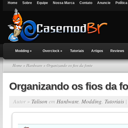
Home
Sobre
Equipe
Nossa Marca
Contato
Anuncie
Polític
Modding
»
Overclock
»
Tutoriais
Artigos
Reviews
Home
»
Hardware
» Organizando os fios da fonte
Organizando os fios da f
Autor »
Talison
em
Hardware
,
Modding
,
Tutoriais