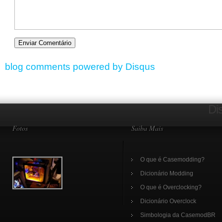
blog comments powered by
Disqus
Di
Fotos
Saiba Mais
O que é Casemodding?
Dicionário Modding
O que é Overclocking?
Dicionário Overclock
Simbologia da CasemodBR