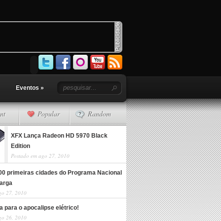
Eventos
»
nt
Popular
Random
XFX Lança Radeon HD 5970 Black
Edition
Postado em ago 27, 2010
100 primeiras cidades do Programa Nacional
arga
go 27, 2010
 para o apocalipse elétrico!
go 26, 2010