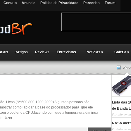
Contato
Anuncie
Política de Privacidade
Parcerias
Forum
oriais
Artigos
Reviews
Entrevistas
Notícias
»
Galeria
»
Rece
godão. Lixas (Nº 600,800,1200,2000) Algumas pessoas são
Lista das 
rei mostrar como lapidar a base do processador para que ele
de Banda L
o com o cooler da CPU,fazendo com que a temperatura diminua
Postado em a
e fazer...
NASA alerta
Postado em a