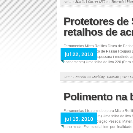
Autor »
Murilo | Carros l585
em
Tutoriais
|
Vie
Protetores de
retalhos de acr
Ferramentas Micro Retífica Disco de Desbas
de Metal Ferro Elétrico de Passar Roupas
jul 22, 2010
Acrílico de 3mm de espessura ( medindo 
acabamento) Uma folha de lixa 220 (Para a
Autor »
Nuccini
em
Modding
,
Tutoriais
|
View C
Polimento na b
Ferramentas Lixa em tubo para Micro Retíf
300 (Para acabamento) Uma folha de lixa 6
jul 15, 2010
Equipamentos de Proteção Pessoal Materiá
pano macio Este tutorial tem por finalidade.