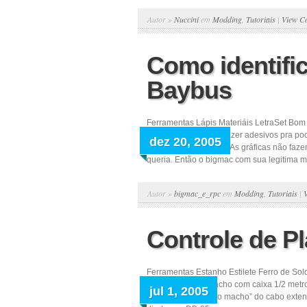
Autor »
Nuccini
em
Modding
,
Tutoriais
|
View C
Como identifi
Baybus
Ferramentas Lápis Materiáis LetraSet Bom 
com o bigmac sobre fazer adesivos pra pod
dez 20, 2005
à seguinte conclusão: As gráficas não faz
queria. Então o bigmac com sua legitima m
Autor »
bigmac_e_rpc
em
Modding
,
Tutoriais
|
Controle de P
Ferramentas Estanho Estilete Ferro de Sold
conector DB-25 macho com caixa 1/2 metro
jul 1, 2005
passo: Corte o “lado macho” do cabo extens