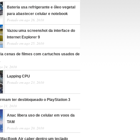
Bateria usa refrigerante e óleo vegetal
para abastecer celular e notebook
Postado em ago 26, 2010
Vazou uma screenshot da interface do
Internet Explorer 9
Postado em ago 25, 2010
cria cenas de filmes com cartuchos usados de
a
go 24, 2010
Lapping CPU
Postado em ago 23, 2010
irmam ter desbloqueado o PlayStation 3
go 21, 2010
Anac libera uso de celular em voos da
TAM
Postado em ago 20, 2010
 MacBook Air caber dentro um teclado