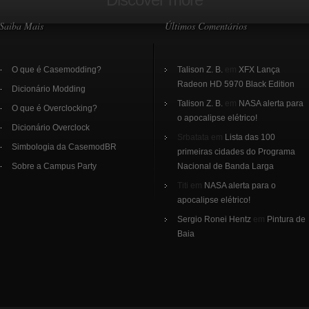
Saiba Mais
Últimos Comentários
O que é Casemodding?
Talison Z. B.
em
XFX Lança
Radeon HD 5970 Black Edition
Dicionário Modding
Talison Z. B.
em
NASA alerta para
O que é Overclocking?
o apocalipse elétrico!
Dicionário Overclock
Srbatata em
Lista das 100
Simbologia da CasemodBR
primeiras cidades do Programa
Sobre a Campus Party
Nacional de Banda Larga
Titi em
NASA alerta para o
apocalipse elétrico!
Sergio Ronei Hentz
em
Pintura de
Baia