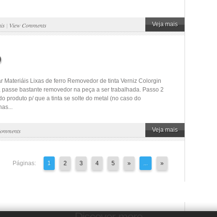
Veja mais
ais
|
View Comments
o
 Materiáis Lixas de ferro Removedor de tinta Verniz Colorgin
l, passe bastante removedor na peça a ser trabalhada. Passo 2
 produto p/ que a tinta se solte do metal (no caso do
as...
Veja mais
Comments
Páginas:
1
2
3
4
5
»
...
»
Discover more