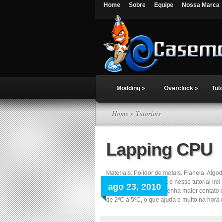
Home
Sobre
Equipe
Nossa Marca
Modding
»
Overclock
»
Tut
Home
» Tutoriais
Lapping CPU
Materiais: Polidor de metais. Flanela. Al
fanáticas por overclock e nesse tutorial i
ago 23, 2010
fique mais uniforme e tenha maior contat
de 2ºC á 5ºC, o que ajuda e muito na hora d