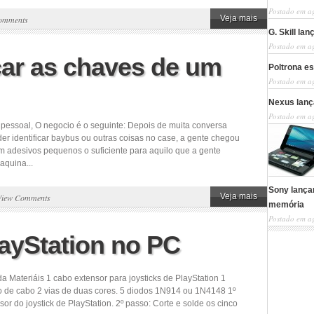
Postado em a
Veja mais
omments
G. Skill la
Postado em a
car as chaves de um
Poltrona es
Postado em a
Nexus lanç
Postado em a
pessoal, O negocio é o seguinte: Depois de muita conversa
er identificar baybus ou outras coisas no case, a gente chegou
em adesivos pequenos o suficiente para aquilo que a gente
aquina...
Sony lança
Veja mais
View Comments
memória
Postado em a
layStation no PC
a Materiáis 1 cabo extensor para joysticks de PlayStation 1
 de cabo 2 vias de duas cores. 5 diodos 1N914 ou 1N4148 1º
or do joystick de PlayStation. 2º passo: Corte e solde os cinco