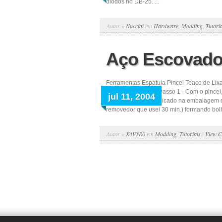
diodos no DB-25. ...
Autor »
Nuccini
em
Hardware
,
Modding
,
Tutori
Aço Escovad
Ferramentas Espátula Pincel Teaco de Lixar
Uso Geral (incolor) Passo 1 - Com o pince
jul 11, 2004
- Espere o tempo indicado na embalagem do
removedor que usei 30 min.) formando bolh
Autor »
X4V3R0
em
Modding
,
Tutoriais
|
View 