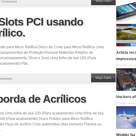
Veja mais
w Comments
 Slots PCI usando
ílico.
te para Micro Retífica Disco de Corte para Micro Retífica Lima
 Equipamentos de Proteção Pessoal Materiáis Retalho de
Artista re
aproximadamente 20cm x 3cm) Uma folha de lixa 100 (Para
impressor
cabamento) Fita...
Postado em a
Veja mais
omments
orda de Acrílicos
Hackers af
Postado em a
ica Uma folha de lixa 220 (Para acabamento) Uma folha de lixa
00 (Para acabamento) Disco Polidor para Micro Retífica
is Peça de acrílico Cera automotiva (das comuns) Flanela ou
..
Modder faz