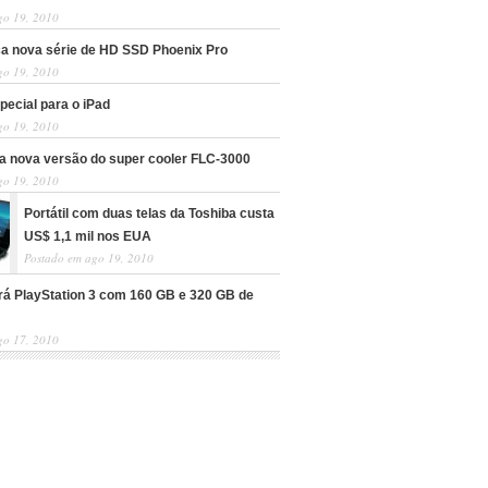
go 19, 2010
nça nova série de HD SSD Phoenix Pro
go 19, 2010
pecial para o iPad
go 19, 2010
a nova versão do super cooler FLC-3000
go 19, 2010
Portátil com duas telas da Toshiba custa
US$ 1,1 mil nos EUA
Postado em ago 19, 2010
rá PlayStation 3 com 160 GB e 320 GB de
go 17, 2010