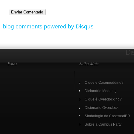
blog comments powered by
Disqus
Di
Fotos
Saiba Mais
O que é Casemodding?
Dicionário Modding
O que é Overclocking?
Dicionário Overclock
Simbologia da CasemodBR
Sobre a Campus Party