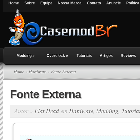
Home
Sobre
Equipe
Nossa Marca
Contato
Anuncie
Polític
Modding
»
Overclock
»
Tutoriais
Artigos
Reviews
Home
»
Hardware
» Fonte Externa
Fonte Externa
Autor »
Flat Head
em
Hardware
,
Modding
,
Tutoria