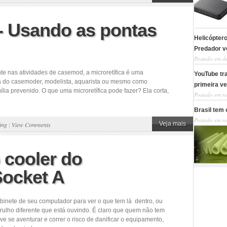
 - Usando as pontas
Helicópter
Predador v
Postado em de
nte nas atividades de casemod, a microretífica é uma
YouTube tra
a do casemoder, modelista, aquarista ou mesmo como
primeira v
ília prevenido. O que uma microretífica pode fazer? Ela corta,
Postado em n
Brasil tem 
Postado em n
Veja mais
ing
|
View Comments
 cooler do
Socket A
binete de seu computador para ver o que tem lá dentro, ou
ulho diferente que está ouvindo. É claro que quem não tem
se aventurar e correr o risco de danificar o equipamento,