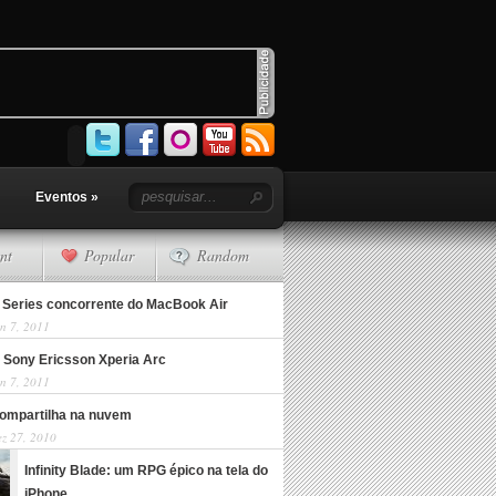
Eventos
»
nt
Popular
Random
Series concorrente do MacBook Air
n 7, 2011
 Sony Ericsson Xperia Arc
n 7, 2011
compartilha na nuvem
ez 27, 2010
Infinity Blade: um RPG épico na tela do
iPhone