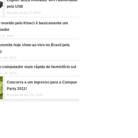
Logitec lança Roteador Wi-Fi alimentado
pela USB
Postado em dez 7, 2010
o movido pelo Kinect é basicamente um
oador
z 6, 2010
nsmite hoje show ao vivo no Brasil pela
ez
ov 30, 2010
o computador mais rápido do hemisfério sul
ov 26, 2010
Concorra a um ingresso para a Campus
Party 2011!
Postado em nov 24, 2010