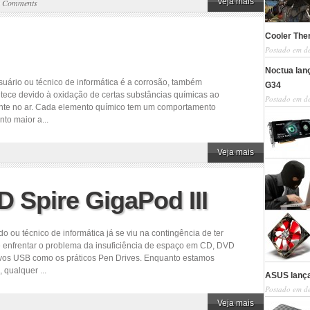
Veja mais
w Comments
Cooler The
Postado em de
Noctua lan
uário ou técnico de informática é a corrosão, também
G34
tece devido à oxidação de certas substâncias químicas ao
Postado em de
ente no ar. Cada elemento químico tem um comportamento
to maior a...
Veja mais
 Spire GigaPod III
ou técnico de informática já se viu na contingência de ter
e enfrentar o problema da insuficiência de espaço em CD, DVD
vos USB como os práticos Pen Drives. Enquanto estamos
 qualquer ...
ASUS lanç
Postado em de
Veja mais