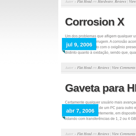
Autor »
Flat Head
em
Hardware
,
Reviews
|
Vie
Corrosion X
Um dos problemas que afligem qualquer us
conhecida como ferrugem. A corrosão acon
jul 9, 2006
entrarem em contato com o oxigênio pres
distinto quanto à oxidação, sendo que, quan
Autor »
Flat Head
em
Reviews
|
View Comments
Gaveta para HD
Certamente qualquer usuário mais avançado 
que transferir dados de um PC para outro 
abr 7, 2006
e mesmo, mais recentemente, em dispositi
lidando com transferências de 1, 2 ou 4 GB,
Autor »
Flat Head
em
Reviews
|
View Comments