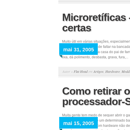
Microretíficas
certas
Muito útil em várias situações, especialme
ferramenta que não pode faltar na bancad
mai 31, 2005
ferramenta “faz tudo” na casa do pai de fam
lixa, dá polimento, desbasta, grava, fura,...
Autor »
Flat Head
em
Artigos
,
Hardware
,
Modd
Como retirar o
processador-
Muita gente tem medo de sequer abrir o ga
para saber o motivo de um determinado bar
mai 15, 2005
nenhuma intimidade com hardware não deve 