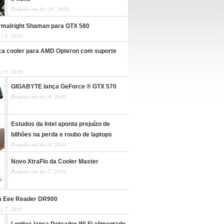
Postado em dez 10, 2010
rmalright Shaman para GTX 580
z 9, 2010
ça cooler para AMD Opteron com suporte
z 9, 2010
GIGABYTE lança GeForce ® GTX 570
Postado em dez 9, 2010
Estudos da Intel aponta prejuízo de
bilhões na perda e roubo de laptops
Postado em dez 9, 2010
Novo XtraFlo da Cooler Master
Postado em dez 7, 2010
a Eee Reader DR900
z 7, 2010