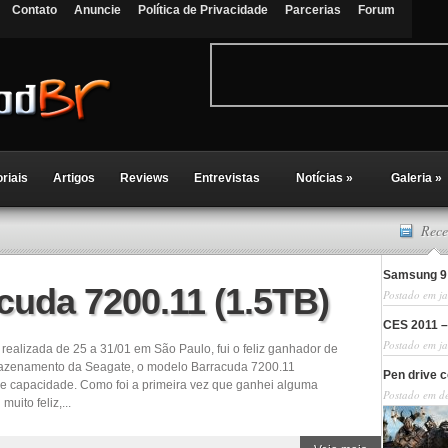
Contato
Anuncie
Política de Privacidade
Parcerias
Forum
oriais
Artigos
Reviews
Entrevistas
Notícias
»
Galeria
»
Rece
Samsung 9 
cuda 7200.11 (1.5TB)
Postado em ja
CES 2011 –
Postado em ja
realizada de 25 a 31/01 em São Paulo, fui o feliz ganhador de
rmazenamento da Seagate, o modelo Barracuda 7200.11
Pen drive 
 capacidade. Como foi a primeira vez que ganhei alguma
Postado em d
uito feliz,...