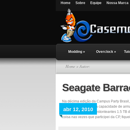
Home
Sobre
Equipe
Nossa Marca
Modding
»
Overclock
»
Tut
Home
» Autor:
Seagate Barra
Na décima edição da Campus Party Brasil, 
um disco rígido de alta capacidade de a
abr 12, 2010
ST31500341AS com estonteantes 1.5 TB de
coisa nas vezes que participei da CP, fiquei m