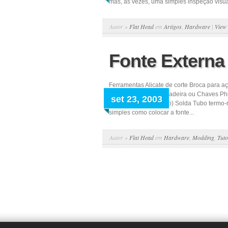
mas, às vezes, uma simples inspeção visual
Autor »
Flat Head
em
Artigos
,
Hardware
|
View
Fonte Externa
Ferramentas Alicate de corte Broca para aç
micro retífica) Parafusadeira ou Chaves Ph
set 23, 2003
você deve ter no micro) Solda Tubo termo-r
simples como colocar a fonte...
Autor »
Flat Head
em
Hardware
,
Modding
,
Tuto