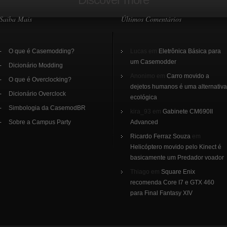
Saiba Mais
Últimos Comentários
O que é Casemodding?
Lucas em
Eletrônica Básica para
um Casemodder
Dicionário Modding
Anonimo em
Carro movido a
O que é Overclocking?
dejetos humanos é uma alternativa
Dicionário Overclock
ecológica
Simbologia da CasemodBR
kira_93 em
Gabinete CM690II
Sobre a Campus Party
Advanced
Ricardo Ferraz Souza
em
Helicóptero movido pelo Kinect é
basicamente um Predador voador
Thiago em
Square Enix
recomenda Core I7 e GTX 460
para Final Fantasy XIV