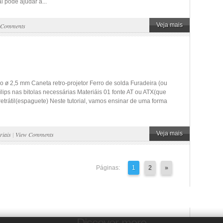
 pode ajudar a...
Veja mais
 Comments
o ø 2,5 mm Caneta retro-projetor Ferro de solda Furadeira (ou
ilips nas bitolas necessárias Materiáis 01 fonte AT ou ATX(que
etrátil(espaguete) Neste tutorial, vamos ensinar de uma forma
Veja mais
riais
|
View Comments
Páginas:
1
2
»
Discover more