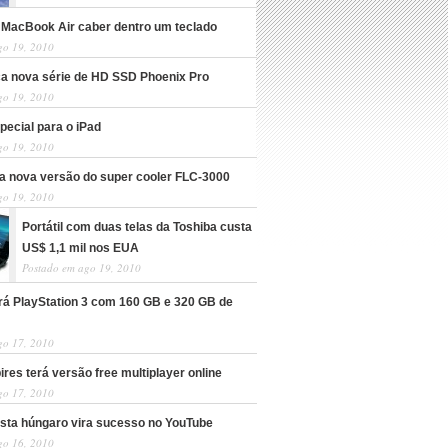
 MacBook Air caber dentro um teclado
go 19, 2010
nça nova série de HD SSD Phoenix Pro
go 19, 2010
pecial para o iPad
go 19, 2010
a nova versão do super cooler FLC-3000
go 19, 2010
Portátil com duas telas da Toshiba custa
US$ 1,1 mil nos EUA
Postado em ago 19, 2010
rá PlayStation 3 com 160 GB e 320 GB de
go 17, 2010
res terá versão free multiplayer online
go 17, 2010
ista húngaro vira sucesso no YouTube
go 16, 2010