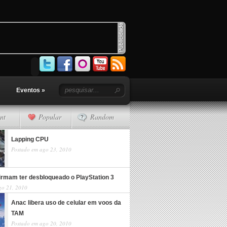
Eventos
»
nt
Popular
Random
Lapping CPU
Postado em ago 23, 2010
irmam ter desbloqueado o PlayStation 3
go 21, 2010
Anac libera uso de celular em voos da
TAM
Postado em ago 20, 2010