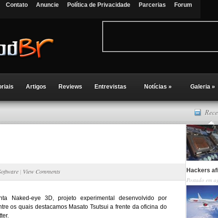
Contato
Anuncie
Política de Privacidade
Parcerias
Forum
oriais
Artigos
Reviews
Entrevistas
Notícias
»
Galeria
»
Rece
Hackers af
Software
|
View Comments
Postado em a
nta Naked-eye 3D, projeto experimental desenvolvido por
tre os quais destacamos Masato Tsutsui a frente da oficina do
ter.