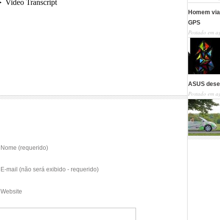
Homem viaj
GPS
Postado em a
ASUS desen
Postado em a
Nome (requerido)
E-mail (não será exibido - requerido)
Website