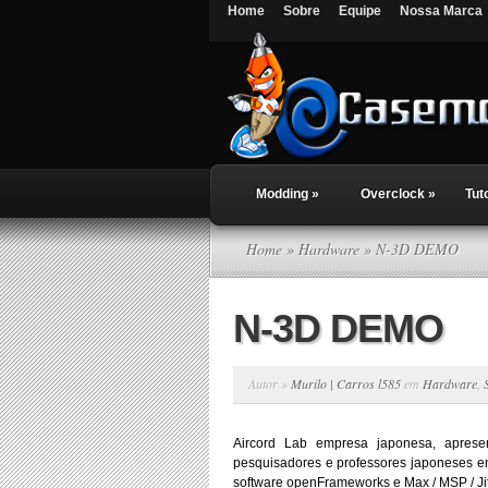
Home
Sobre
Equipe
Nossa Marca
Modding
»
Overclock
»
Tut
Home
»
Hardware
» N-3D DEMO
N-3D DEMO
Autor »
Murilo | Carros l585
em
Hardware
,
Aircord Lab empresa japonesa, aprese
pesquisadores e professores japoneses en
software openFrameworks e Max / MSP / Jit