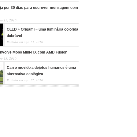
a por 30 dias para escrever mensagem com
go 15, 2010
OLED + Origami = uma luminária colorida
dobrável
Postado em ago 13, 2010
volve Mobo Mini-ITX com AMD Fusion
go 13, 2010
Carro movido a dejetos humanos é uma
alternativa ecológica
Postado em ago 12, 2010