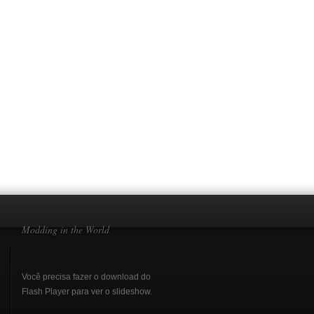
Modding in the World
Você precisa fazer o download do
Flash Player
para ver o slideshow.