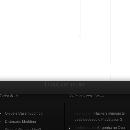
Discover more
Saiba Mais
Últimos Comentários
O que é Casemodding?
geoladp em
Hackers afirmam ter
desbloqueado o PlayStation 3
Dicionário Modding
Andbronx em
Vergonha no Over
O que é Overclocking?