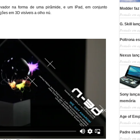
novador na forma de uma pirâmide, e um IPad, em conjunto
Modder faz
ões em 3D visíveis a olho nú.
Postado em a
G. Skill la
Postado em a
Poltrona es
Postado em a
Nexus lanç
Postado em a
Sony lança
memória
Postado em a
Age of Empi
Postado em a
Padre skat
Postado em a