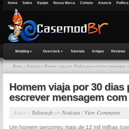
Home
Sobre
Equipe
Nossa Marca
Contato
Anuncie
Polític
Modding
»
Overclock
»
Tutoriais
Artigos
Reviews
Home
»
Notícias
» Homem viaja por 30 dias para escrever mensagem
Homem viaja por 30 dias 
escrever mensagem com
Autor »
Talisonzb
em
Notícias
|
View Comments
Um homem percorreu mais de 12 mil milhas (cer