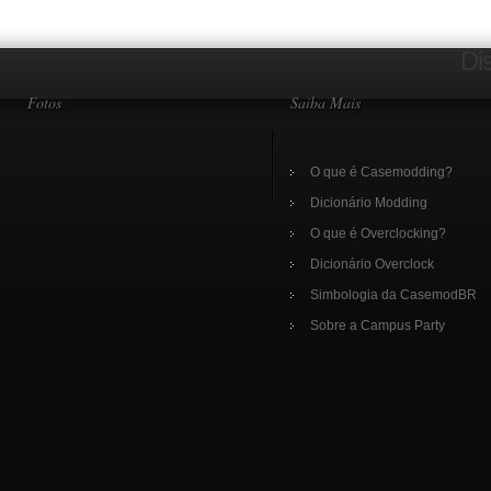
Di
Fotos
Saiba Mais
O que é Casemodding?
Dicionário Modding
O que é Overclocking?
Dicionário Overclock
Simbologia da CasemodBR
Sobre a Campus Party