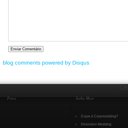
blog comments powered by
Disqus
Di
Fotos
Saiba Mais
O que é Casemodding?
Dicionário Modding