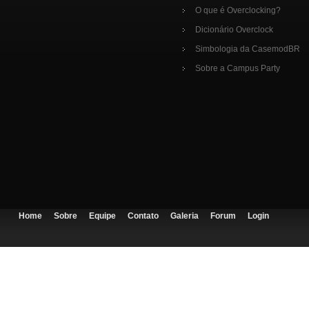
O que é Overclocking?
Dicionário Overclock
Simbologia da CasemodBR
Sobre a Campus Party
Home
Sobre
Equipe
Contato
Galeria
Forum
Login