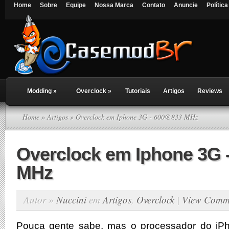
Home
Sobre
Equipe
Nossa Marca
Contato
Anuncie
Polític
Modding
»
Overclock
»
Tutoriais
Artigos
Reviews
Home
»
Artigos
» Overclock em Iphone 3G - 600@833 MHz
Overclock em Iphone 3G 
MHz
Autor »
Nuccini
em
Artigos
,
Overclock
|
View Comm
Pouca gente sabe, mas o processador do iP