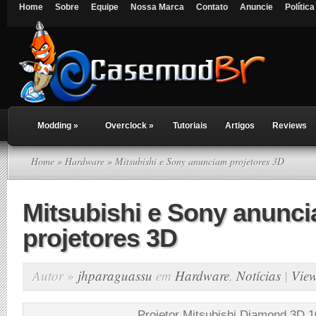
Home
Sobre
Equipe
Nossa Marca
Contato
Anuncie
Polític
Modding
»
Overclock
»
Tutoriais
Artigos
Reviews
Home
»
Hardware
» Mitsubishi e Sony anunciam projetores 3D
Mitsubishi e Sony anunc
projetores 3D
Autor »
jhparaguassu
em
Hardware
,
Notícias
|
Vie
Projetor Mitsubishi Diamond 3D 