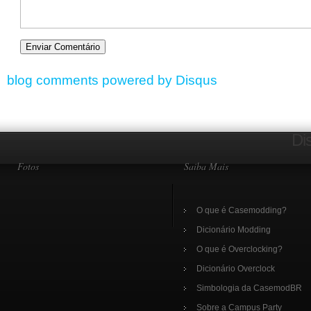
blog comments powered by
Disqus
Di
Fotos
Saiba Mais
O que é Casemodding?
Dicionário Modding
O que é Overclocking?
Dicionário Overclock
Simbologia da CasemodBR
Sobre a Campus Party