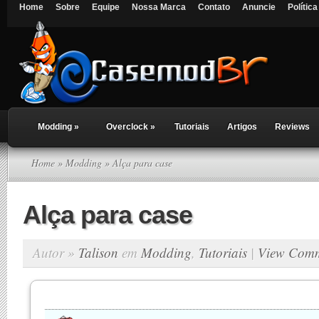
Home
Sobre
Equipe
Nossa Marca
Contato
Anuncie
Polític
Modding
»
Overclock
»
Tutoriais
Artigos
Reviews
Home
»
Modding
» Alça para case
Alça para case
Autor »
Talison
em
Modding
,
Tutoriais
|
View Comm