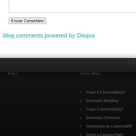
blog comments powered by
Disqus
Di
Fotos
Saiba Mais
O que é Casemodding?
Dicionário Modding
O que é Overclocking?
Dicionário Overclock
Simbologia da CasemodBR
Sobre a Campus Party