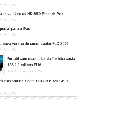
go 19, 2010
nça nova série de HD SSD Phoenix Pro
go 19, 2010
pecial para o iPad
go 19, 2010
a nova versão do super cooler FLC-3000
go 19, 2010
Portátil com duas telas da Toshiba custa
US$ 1,1 mil nos EUA
Postado em ago 19, 2010
rá PlayStation 3 com 160 GB e 320 GB de
go 17, 2010