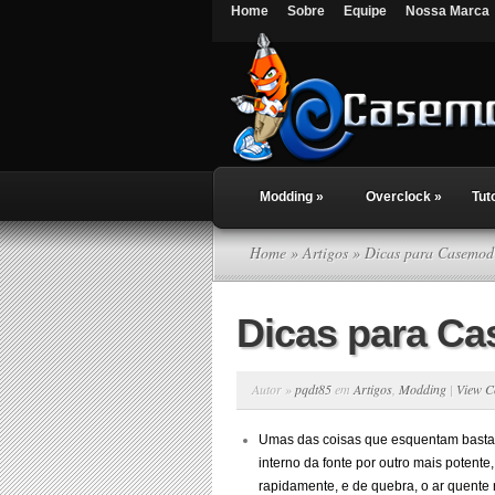
Home
Sobre
Equipe
Nossa Marca
Modding
»
Overclock
»
Tut
Home
»
Artigos
» Dicas para Casemod
Dicas para C
Autor »
pqdt85
em
Artigos
,
Modding
|
View 
Umas das coisas que esquentam bastante
interno da fonte por outro mais potent
rapidamente, e de quebra, o ar quente n