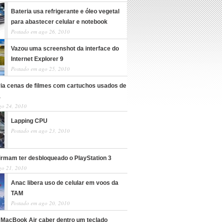
Bateria usa refrigerante e óleo vegetal
para abastecer celular e notebook
Postado em ago 26, 2010
Vazou uma screenshot da interface do
Internet Explorer 9
Postado em ago 25, 2010
cria cenas de filmes com cartuchos usados de
a
go 24, 2010
Lapping CPU
Postado em ago 23, 2010
irmam ter desbloqueado o PlayStation 3
go 21, 2010
Anac libera uso de celular em voos da
TAM
Postado em ago 20, 2010
 MacBook Air caber dentro um teclado