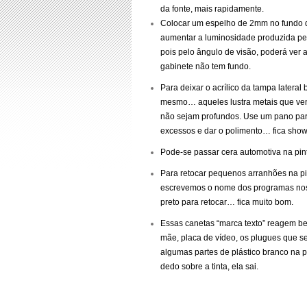
da fonte, mais rapidamente.
Colocar um espelho de 2mm no fundo d
aumentar a luminosidade produzida pel
pois pelo ângulo de visão, poderá ver a
gabinete não tem fundo.
Para deixar o acrílico da tampa latera
mesmo… aqueles lustra metais que ve
não sejam profundos. Use um pano para 
excessos e dar o polimento… fica show
Pode-se passar cera automotiva na pint
Para retocar pequenos arranhões na p
escrevemos o nome dos programas nos C
preto para retocar… fica muito bom.
Essas canetas “marca texto” reagem be
mãe, placa de vídeo, os plugues que s
algumas partes de plástico branco na 
dedo sobre a tinta, ela sai.