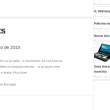
Postado em a
G. Skill la
Postado em a
Poltrona es
ts
Postado em a
Nexus lanç
Postado em a
to de 2010
crílico eu já sabia…e recomendo. Eu uso Kaol no
Sony lança
 feltro na furadeira mesmo… aí eu passo uma
memória
 e limpar. Fica show.
Postado em a
ue fica legal…