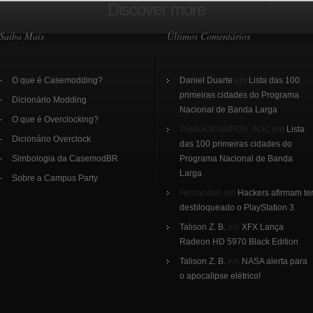
Discover more
Saiba Mais
Últimos Comentários
O que é Casemodding?
Daniel Duarte
em
Lista das 100
primeiras cidades do Programa
Dicionário Modding
Nacional de Banda Larga
O que é Overclocking?
THIAGOCAMPOS_AOC em
Lista
Dicionário Overclock
das 100 primeiras cidades do
Simbologia da CasemodBR
Programa Nacional de Banda
Larga
Sobre a Campus Party
Fernandoh em
Hackers afirmam te
desbloqueado o PlayStation 3
Talison Z. B.
em
XFX Lança
Radeon HD 5970 Black Edition
Talison Z. B.
em
NASA alerta para
o apocalipse elétrico!