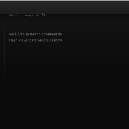
Modding in the World
Você precisa fazer o download do
Flash Player
para ver o slideshow.
r