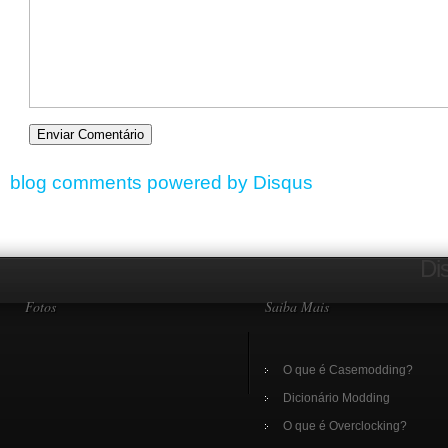
blog comments powered by
Disqus
Di
Fotos
Saiba Mais
O que é Casemodding?
Dicionário Modding
O que é Overclocking?