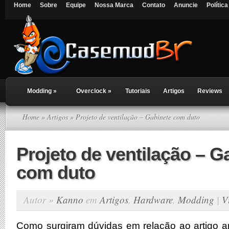
Home
Sobre
Equipe
Nossa Marca
Contato
Anuncie
Polític
Modding
»
Overclock
»
Tutoriais
Artigos
Reviews
Home
»
Artigos
» Projeto de ventilação – Gabinete com duto
Projeto de ventilação – G
com duto
Autor »
Kanno
em
Artigos
,
Hardware
,
Modding
|
V
Como surgiram dúvidas em relação ao artigo ante