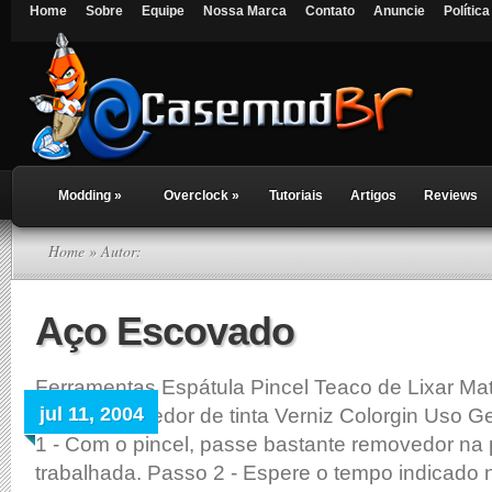
Home
Sobre
Equipe
Nossa Marca
Contato
Anuncie
Polític
Modding
»
Overclock
»
Tutoriais
Artigos
Reviews
Home
» Autor:
Aço Escovado
Ferramentas Espátula Pincel Teaco de Lixar Mat
jul 11, 2004
ferro Removedor de tinta Verniz Colorgin Uso Ge
1 - Com o pincel, passe bastante removedor na 
trabalhada. Passo 2 - Espere o tempo indicad