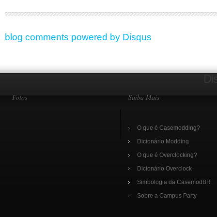
blog comments powered by
Disqus
Di
Fotos
Saiba Mais
O que é Casemodding?
Dicionário Modding
O que é Overclocking?
Dicionário Overclock
Simbologia da CasemodBR
Sobre a Campus Party