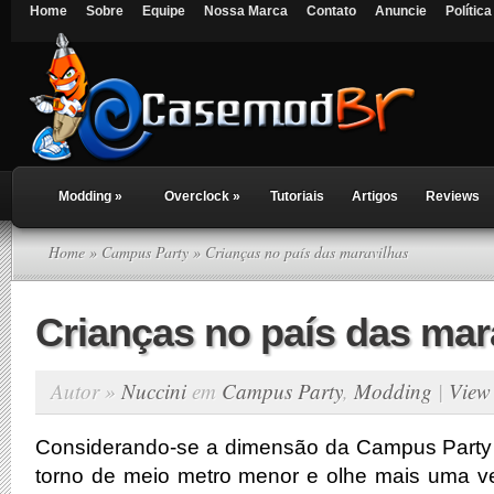
Home
Sobre
Equipe
Nossa Marca
Contato
Anuncie
Polític
Modding
»
Overclock
»
Tutoriais
Artigos
Reviews
Home
»
Campus Party
» Crianças no país das maravilhas
Crianças no país das mar
Autor »
Nuccini
em
Campus Party
,
Modding
|
View
Considerando-se a dimensão da Campus Party 
torno de meio metro menor e olhe mais uma ve