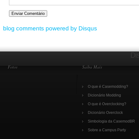
blog comments powered by
Disqus
Di
Fotos
Saiba Mais
O que é Casemodding?
Dicionário Modding
O que é Overclocking?
Dicionário Overclock
Simbologia da CasemodBR
Sobre a Campus Party