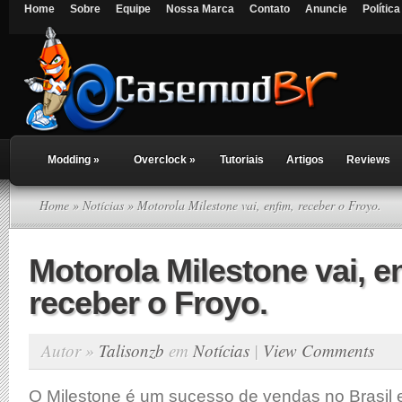
Home
Sobre
Equipe
Nossa Marca
Contato
Anuncie
Polític
Modding
»
Overclock
»
Tutoriais
Artigos
Reviews
Home
»
Notícias
» Motorola Milestone vai, enfim, receber o Froyo.
Motorola Milestone vai, e
receber o Froyo.
Autor »
Talisonzb
em
Notícias
|
View Comments
O Milestone é um sucesso de vendas no Brasil 