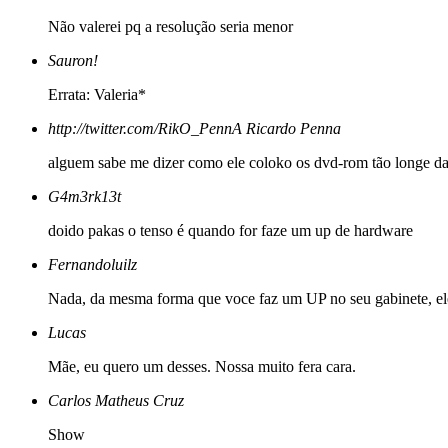
Não valerei pq a resolução seria menor
Sauron!
Errata: Valeria*
http://twitter.com/RikO_PennA
Ricardo Penna
alguem sabe me dizer como ele coloko os dvd-rom tão longe d
G4m3rk13t
doido pakas o tenso é quando for faze um up de hardware
Fernandoluilz
Nada, da mesma forma que voce faz um UP no seu gabinete, ele f
Lucas
Mãe, eu quero um desses. Nossa muito fera cara.
Carlos Matheus Cruz
Show