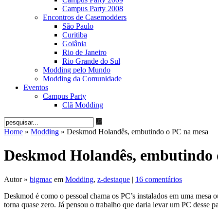
Campus Party 2008
Encontros de Casemodders
São Paulo
Curitiba
Goiânia
Rio de Janeiro
Rio Grande do Sul
Modding pelo Mundo
Modding da Comunidade
Eventos
Campus Party
Clã Modding
Home
»
Modding
» Deskmod Holandês, embutindo o PC na mesa
Deskmod Holandês, embutindo 
Autor »
bigmac
em
Modding
,
z-destaque
|
16 comentários
Deskmod é como o pessoal chama os PC’s instalados em uma mesa ou es
torna quase zero. Já pensou o trabalho que daria levar um PC desse