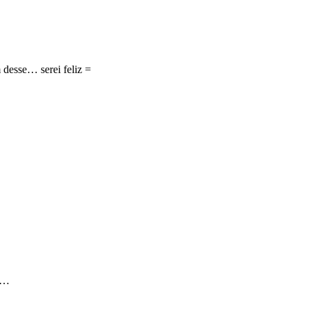
 desse… serei feliz =
40…