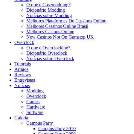
O que é Casemodding?
Dicionário Modding
Notícias sobre Modding
Melhores Plataformas De Cassinos Online
Melhores Cassinos Online Brasil
Melhores Casinos Online
New Casinos Not On Gamstop UK
Overclock
O que é Overclocking?
Dicionário Overclock
Notícias sobre Overclock
Tutoriais
Artigos
Reviews
Entrevistas
Notícias
Modding
Overclock
Games
Hardware
Software
Galeria
Campus Party
Campus Party 2010
Campus Party 2009