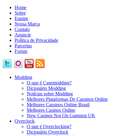
Home
Sobre
Equipe
Nossa Marca
Contato
Anuncie
Política de Privacidade
Parcerias
Forum
Modding
O que é Casemodding?
Dicionário Modding
Notícias sobre Modding
Melhores Plataformas De Cassinos Online
Melhores Cassinos Online Brasil
Melhores Casinos Online
New Casinos Not On Gamstop UK
Overclock
O que é Overclocking?
Dicionário Overclock