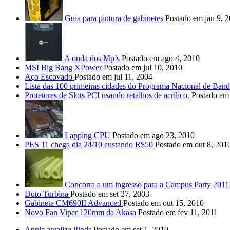
Guia para pintura de gabinetes
Postado em jan 9, 
A onda dos Mp’s
Postado em ago 4, 2010
MSI Big Bang XPower
Postado em jul 10, 2010
Aço Escovado
Postado em jul 11, 2004
Lista das 100 primeiras cidades do Programa Nacional de Ban
Protetores de Slots PCI usando retalhos de acrílico.
Postado em 
Lapping CPU
Postado em ago 23, 2010
PES 11 chega dia 24/10 custando R$50
Postado em out 8, 201
Concorra a um ingresso para a Campus Party 2011
Duto Turbina
Postado em set 27, 2003
Gabinete CM690II Advanced
Postado em out 15, 2010
Novo Fan Viper 120mm da Akasa
Postado em fev 11, 2011
Apple atualiza iPods
Postado em set 1, 2010