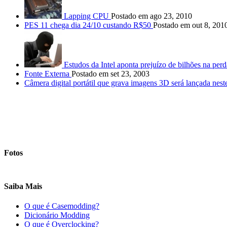
Lapping CPU
Postado em ago 23, 2010
PES 11 chega dia 24/10 custando R$50
Postado em out 8, 201
Estudos da Intel aponta prejuízo de bilhões na perd
Fonte Externa
Postado em set 23, 2003
Câmera digital portátil que grava imagens 3D será lançada nest
Fotos
Saiba Mais
O que é Casemodding?
Dicionário Modding
O que é Overclocking?