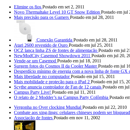
Elimine os fios
Postado em set 2, 2011
Novo Thermaltake Level 10 GT Snow Edition
Postado em jul 
Mais precisão para os Gamers
Postado em jul 28, 2011
Conexão Garantida
Postado em jul 28, 2011
Atari 2600 revestido de Ouro
Postado em jul 25, 2011
OCZ lança linha ZS de fontes de alimentação
Postado em jul 2
NewModCity Casemod Showdown 2011
Postado em jul 20, 2
Vende-se um Casemod
Postado em jul 18, 2011
Surgem fotos do Cosmos II da Cooler Master
Postado em jul 1
Desperdício mínimo de energia com a nova linha de fonte GX 
Mais liberdade no computador
Postado em jul 15, 2011
Mais mobilidade e proteção para o iPad 2
Postado em jul 15, 2
Scythe anuncia controlador de Fan de 12 canais
Postado em jul
Campus Party Live!
Postado em jul 11, 2011
O relato de 2 Modder’s na Campus Party Colômbia
Postado em
Vergonha no Over clocking Mundial
Postado em jul 22, 2010
Combate aos xing-lings: celulares chineses podem ser bloqueado
Associação de fontes
Postado em nov 11, 2002