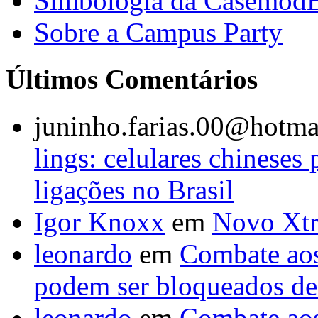
Simbologia da Casemod
Sobre a Campus Party
Últimos Comentários
juninho.farias.00@hotma
lings: celulares chineses
ligações no Brasil
Igor Knoxx
em
Novo Xtr
leonardo
em
Combate aos 
podem ser bloqueados de 
leonardo
em
Combate aos 