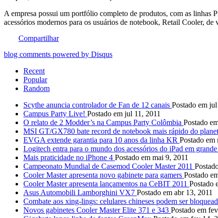
A empresa possui um portfólio completo de produtos, com as linhas P
acessórios modernos para os usuários de notebook, Retail Cooler, de v
Compartilhar
blog comments powered by
Disqus
Recent
Popular
Random
Scythe anuncia controlador de Fan de 12 canais
Postado em jul
Campus Party Live!
Postado em jul 11, 2011
O relato de 2 Modder’s na Campus Party Colômbia
Postado em
MSI GT/GX780 bate record de notebook mais rápido do plane
EVGA extende garantia para 10 anos da linha KR
Postado em 
Logitech entra para o mundo dos acessórios do iPad em grande 
Mais praticidade no iPhone 4
Postado em mai 9, 2011
Campeonato Mundial de Casemod Cooler Master 2011
Postad
Cooler Master apresenta novo gabinete para gamers
Postado em
Cooler Master apresenta lançamentos na CeBIT 2011
Postado 
Asus Automobili Lamborghini VX7
Postado em abr 13, 2011
Combate aos xing-lings: celulares chineses podem ser bloqueado
Novos gabinetes Cooler Master Elite 371 e 343
Postado em fev