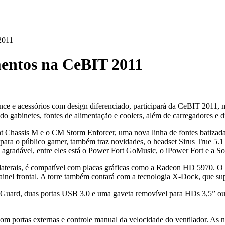
2011
mentos na CeBIT 2011
nce e acessórios com design diferenciado, participará da CeBIT 2011, 
 gabinetes, fontes de alimentação e coolers, além de carregadores e d
nt Chassis M e o CM Storm Enforcer, uma nova linha de fontes batizada d
ra o público gamer, também traz novidades, o headset Sirus True 5.1 
e agradável, entre eles está o Power Fort GoMusic, o iPower Fort e a 
 laterais, é compatível com placas gráficas como a Radeon HD 5970. O g
ainel frontal. A torre também contará com a tecnologia X-Dock, que su
uard, duas portas USB 3.0 e uma gaveta removível para HDs 3,5” ou 2
om portas externas e controle manual da velocidade do ventilador. As n