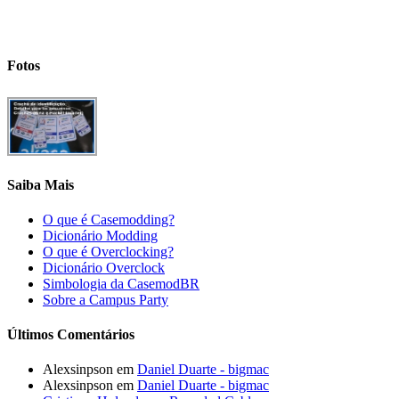
Fotos
Saiba Mais
O que é Casemodding?
Dicionário Modding
O que é Overclocking?
Dicionário Overclock
Simbologia da CasemodBR
Sobre a Campus Party
Últimos Comentários
Alexsinpson em
Daniel Duarte - bigmac
Alexsinpson em
Daniel Duarte - bigmac