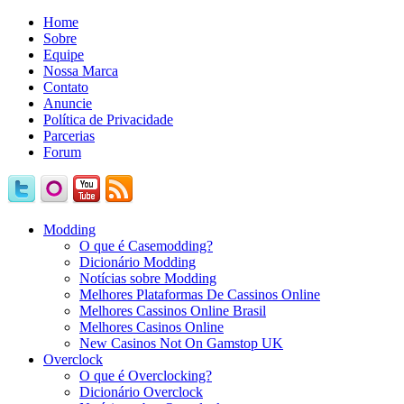
Home
Sobre
Equipe
Nossa Marca
Contato
Anuncie
Política de Privacidade
Parcerias
Forum
Modding
O que é Casemodding?
Dicionário Modding
Notícias sobre Modding
Melhores Plataformas De Cassinos Online
Melhores Cassinos Online Brasil
Melhores Casinos Online
New Casinos Not On Gamstop UK
Overclock
O que é Overclocking?
Dicionário Overclock