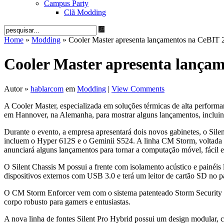
Campus Party
Clã Modding
Home
»
Modding
» Cooler Master apresenta lançamentos na CeBIT 
Cooler Master apresenta lança
Autor »
hablarcom
em
Modding
|
View Comments
A Cooler Master, especializada em soluções térmicas de alta performa
em Hannover, na Alemanha, para mostrar alguns lançamentos, incluindo
Durante o evento, a empresa apresentará dois novos gabinetes, o Sile
incluem o Hyper 612S e o Geminii S524. A linha CM Storm, voltada pa
anunciará alguns lançamentos para tornar a computação móvel, fácil 
O Silent Chassis M possui a frente com isolamento acústico e painéis
dispositivos externos com USB 3.0 e terá um leitor de cartão SD no p
O CM Storm Enforcer vem com o sistema patenteado Storm Security G
corpo robusto para gamers e entusiastas.
A nova linha de fontes Silent Pro Hybrid possui um design modular, c