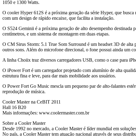
1050 e 1300 Watts.
O cooler Hyper 612S é a próxima geração da série Hyper, que busca m
com um design de rápido encaixe, que facilita a instalação.
O S524 Geminii é a próxima geração de alto desempenho destinada para
centímetros, e um sistema de montagem em duas etapas.
O CM Sirus Storm: 5.1 True Som Surround é um headset 3D de alta prec
outros sons. Além do microfone direcional, o fone possui ainda um c
A linha Choiix traz diversos carregadores USB, como o case para iPho
O iPower Fort é um carregador projetado com alumínio de alta quali
estrutura fina e leve, para dar mais mobilidade aos usuários.
O Power Fort Go Music mescla um pequeno par de alto-falantes estére
reprodução de música.
Cooler Master na CeBIT 2011
Hall 16 B20
Mais informações: www.coolermaster.com.br
Sobre a Cooler Master
Desde 1992 no mercado, a Cooler Master é líder mundial em soluções
No país, a Cooler Master tem atuação nacional através de seus distrib