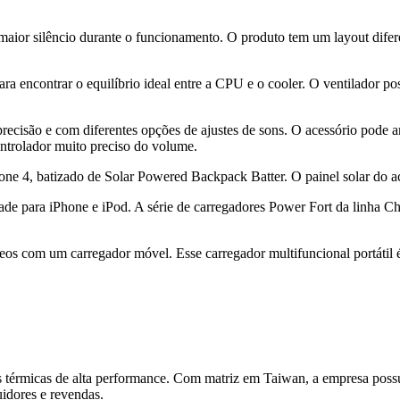
aior silêncio durante o funcionamento. O produto tem um layout difere
 encontrar o equilíbrio ideal entre a CPU e o cooler. O ventilador po
isão e com diferentes opções de ajustes de sons. O acessório pode amp
ontrolador muito preciso do volume.
ne 4, batizado de Solar Powered Backpack Batter. O painel solar do ace
dade para iPhone e iPod. A série de carregadores Power Fort da linha 
os com um carregador móvel. Esse carregador multifuncional portátil é 
 térmicas de alta performance. Com matriz em Taiwan, a empresa possu
uidores e revendas.