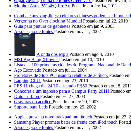
Gigabyte lança linha de fontes GreenMax
Postado em fev 14, 
Monitor Asus PA246Q ProArt
Postado em fev 14, 2011
Combate aos xing-lings: celulares chineses podem ser bloqueado
Vergonha no Over clocking Mundial
Postado em jul 22, 2010
Guia para pintura de gabinetes
Postado em jan 9, 2003
Associação de fontes
Postado em nov 11, 2002
A onda dos Mp’s
Postado em ago 4, 2010
MSI Big Bang XPower
Postado em jul 10, 2010
Lista das 100 primeiras cidades do Programa Nacional de Ban
Aço Escovado
Postado em jul 11, 2004
Protetores de Slots PCI usando retalhos de acrílico.
Postado em 
Lapping CPU
Postado em ago 23, 2010
PES 11 chega dia 24/10 custando R$50
Postado em out 8, 201
Concorra a um ingresso para a Campus Party 2011!
Postado em
Duto Turbina
Postado em set 27, 2003
Gravuras no acrílico
Postado em fev 20, 2003
Suporte para Leds
Postado em nov 29, 2002
Apple apresenta novo trackpad multitouch
Postado em jul 27, 
Samsung Player promete bater de frente com iPod touch
Postad
Associação de fontes
Postado em nov 11, 2002