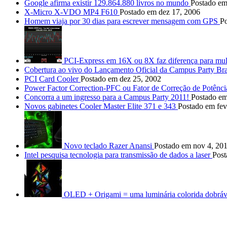
Google afirma existir 129.864.880 livros no mundo
Postado em
X-Micro X-VDO MP4 F610
Postado em dez 17, 2006
Homem viaja por 30 dias para escrever mensagem com GPS
Po
PCI-Express em 16X ou 8X faz diferença para mu
Cobertura ao vivo do Lançamento Oficial da Campus Party Bra
PCI Card Cooler
Postado em dez 25, 2002
Power Factor Correction-PFC ou Fator de Correção de Potênc
Concorra a um ingresso para a Campus Party 2011!
Postado em
Novos gabinetes Cooler Master Elite 371 e 343
Postado em fev
Novo teclado Razer Anansi
Postado em nov 4, 20
Intel pesquisa tecnologia para transmissão de dados a laser
Post
OLED + Origami = uma luminária colorida dobráv