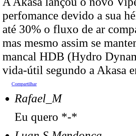
A Akasa lançou o novo Vip
perfomance devido a sua h
até 30% o fluxo de ar com
mas mesmo assim se mantem
mancal HDB (Hydro Dynami
vida-útil segundo a Akasa e
Compartilhar
Rafael_M
Eu quero *-*
Luan S Mendonca