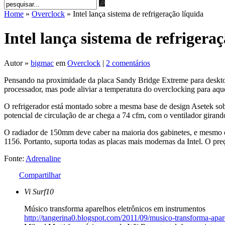
Home
»
Overclock
» Intel lança sistema de refrigeração líquida
Intel lança sistema de refrigera
Autor »
bigmac
em
Overclock
|
2 comentários
Pensando na proximidade da placa Sandy Bridge Extreme para desktops
processador, mas pode aliviar a temperatura do overclocking para aqu
O refrigerador está montado sobre a mesma base de design Asetek sob
potencial de circulação de ar chega a 74 cfm, com o ventilador gira
O radiador de 150mm deve caber na maioria dos gabinetes, e mesmo 
1156. Portanto, suporta todas as placas mais modernas da Intel. O pre
Fonte:
Adrenaline
Compartilhar
Vi Surf10
Músico transforma aparelhos eletrônicos em instrumentos
http://tangerina0.blogspot.com/2011/09/musico-transforma-apar