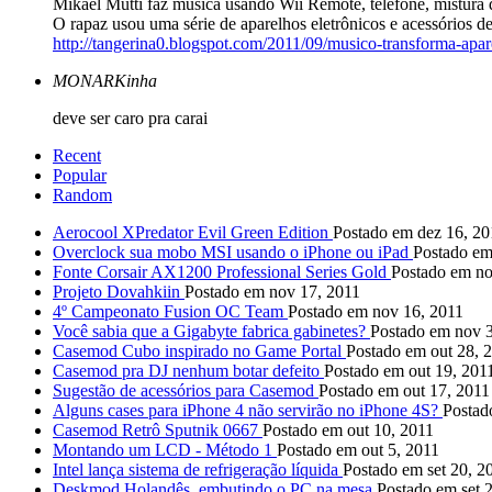
Mikael Mutti faz música usando Wii Remote, telefone, mistura
O rapaz usou uma série de aparelhos eletrônicos e acessórios d
http://tangerina0.blogspot.com/2011/09/musico-transforma-apar
MONARKinha
deve ser caro pra carai
Recent
Popular
Random
Aerocool XPredator Evil Green Edition
Postado em dez 16, 20
Overclock sua mobo MSI usando o iPhone ou iPad
Postado em
Fonte Corsair AX1200 Professional Series Gold
Postado em no
Projeto Dovahkiin
Postado em nov 17, 2011
4º Campeonato Fusion OC Team
Postado em nov 16, 2011
Você sabia que a Gigabyte fabrica gabinetes?
Postado em nov 3
Casemod Cubo inspirado no Game Portal
Postado em out 28, 
Casemod pra DJ nenhum botar defeito
Postado em out 19, 201
Sugestão de acessórios para Casemod
Postado em out 17, 2011
Alguns cases para iPhone 4 não servirão no iPhone 4S?
Postad
Casemod Retrô Sputnik 0667
Postado em out 10, 2011
Montando um LCD - Método 1
Postado em out 5, 2011
Intel lança sistema de refrigeração líquida
Postado em set 20, 2
Deskmod Holandês, embutindo o PC na mesa
Postado em set 