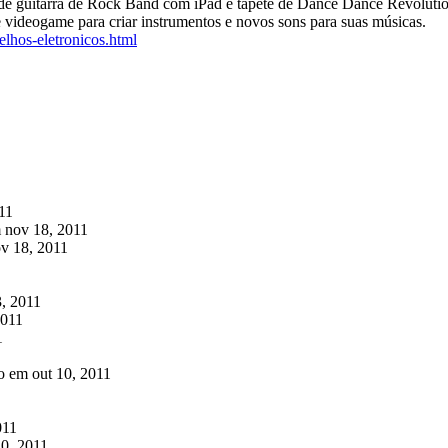
 de guitarra de Rock Band com iPad e tapete de Dance Dance Revoluti
e videogame para criar instrumentos e novos sons para suas músicas.
elhos-eletronicos.html
11
 nov 18, 2011
v 18, 2011
, 2011
2011
1
o em out 10, 2011
011
20, 2011