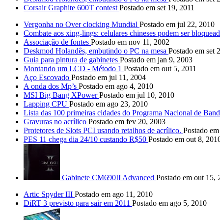
Corsair Graphite 600T contest
Postado em set 19, 2011
Vergonha no Over clocking Mundial
Postado em jul 22, 2010
Combate aos xing-lings: celulares chineses podem ser bloqueado
Associação de fontes
Postado em nov 11, 2002
Deskmod Holandês, embutindo o PC na mesa
Postado em set 
Guia para pintura de gabinetes
Postado em jan 9, 2003
Montando um LCD - Método 1
Postado em out 5, 2011
Aço Escovado
Postado em jul 11, 2004
A onda dos Mp’s
Postado em ago 4, 2010
MSI Big Bang XPower
Postado em jul 10, 2010
Lapping CPU
Postado em ago 23, 2010
Lista das 100 primeiras cidades do Programa Nacional de Ban
Gravuras no acrílico
Postado em fev 20, 2003
Protetores de Slots PCI usando retalhos de acrílico.
Postado em 
PES 11 chega dia 24/10 custando R$50
Postado em out 8, 201
Gabinete CM690II Advanced
Postado em out 15, 
Artic Spyder III
Postado em ago 11, 2010
DiRT 3 previsto para sair em 2011
Postado em ago 5, 2010