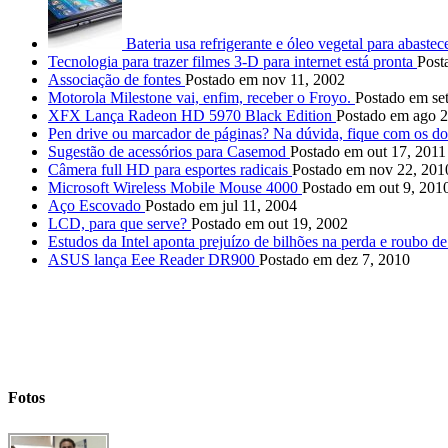
Bateria usa refrigerante e óleo vegetal para abastec
Tecnologia para trazer filmes 3-D para internet está pronta
Post
Associação de fontes
Postado em nov 11, 2002
Motorola Milestone vai, enfim, receber o Froyo.
Postado em set
XFX Lança Radeon HD 5970 Black Edition
Postado em ago 2
Pen drive ou marcador de páginas? Na dúvida, fique com os do
Sugestão de acessórios para Casemod
Postado em out 17, 2011
Câmera full HD para esportes radicais
Postado em nov 22, 201
Microsoft Wireless Mobile Mouse 4000
Postado em out 9, 201
Aço Escovado
Postado em jul 11, 2004
LCD, para que serve?
Postado em out 19, 2002
Estudos da Intel aponta prejuízo de bilhões na perda e roubo de
ASUS lança Eee Reader DR900
Postado em dez 7, 2010
Fotos