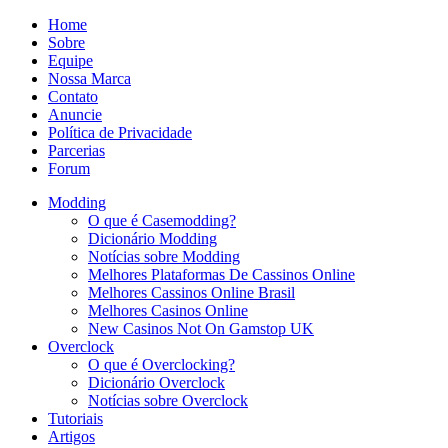
Home
Sobre
Equipe
Nossa Marca
Contato
Anuncie
Política de Privacidade
Parcerias
Forum
Modding
O que é Casemodding?
Dicionário Modding
Notícias sobre Modding
Melhores Plataformas De Cassinos Online
Melhores Cassinos Online Brasil
Melhores Casinos Online
New Casinos Not On Gamstop UK
Overclock
O que é Overclocking?
Dicionário Overclock
Notícias sobre Overclock
Tutoriais
Artigos