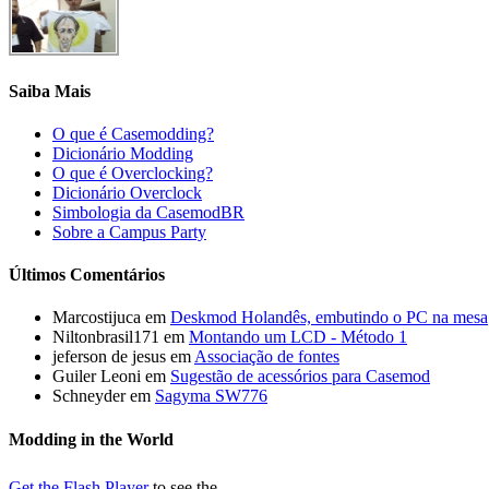
Saiba Mais
O que é Casemodding?
Dicionário Modding
O que é Overclocking?
Dicionário Overclock
Simbologia da CasemodBR
Sobre a Campus Party
Últimos Comentários
Marcostijuca em
Deskmod Holandês, embutindo o PC na mesa
Niltonbrasil171 em
Montando um LCD - Método 1
jeferson de jesus em
Associação de fontes
Guiler Leoni em
Sugestão de acessórios para Casemod
Schneyder em
Sagyma SW776
Modding in the World
Get the Flash Player
to see the