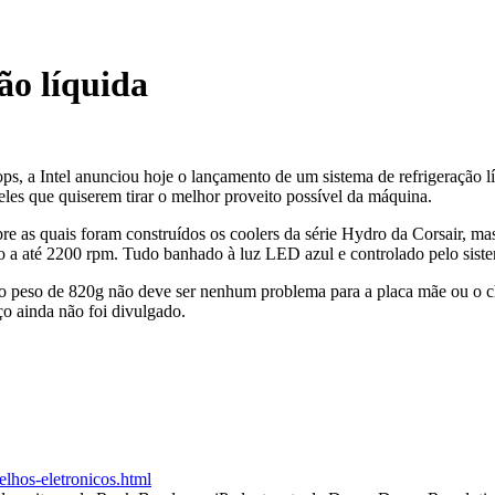
ção líquida
, a Intel anunciou hoje o lançamento de um sistema de refrigeração l
eles que quiserem tirar o melhor proveito possível da máquina.
re as quais foram construídos os coolers da série Hydro da Corsair, m
ndo a até 2200 rpm. Tudo banhado à luz LED azul e controlado pelo si
o peso de 820g não deve ser nenhum problema para a placa mãe ou o 
ço ainda não foi divulgado.
elhos-eletronicos.html