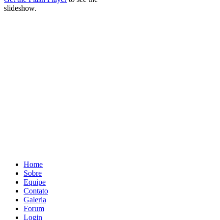
slideshow.
Home
Sobre
Equipe
Contato
Galeria
Forum
Login