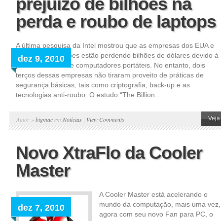
prejuízo de bilhões na
perda e roubo de laptops
A última pesquisa da Intel mostrou que as empresas dos EUA e
outras organizações estão perdendo bilhões de dólares devido à
dez 9, 2010
perda ou roubo de computadores portáteis. No entanto, dois
terços dessas empresas não tiraram proveito de práticas de
segurança básicas, tais como criptografia, back-up e as
tecnologias anti-roubo. O estudo “The Billion...
Veja
Autor »
bigmac
em
Notícias
|
View Comments
Novo XtraFlo da Cooler
Master
A Cooler Master está acelerando o
mundo da computação, mais uma vez,
dez 7, 2010
agora com seu novo Fan para PC, o