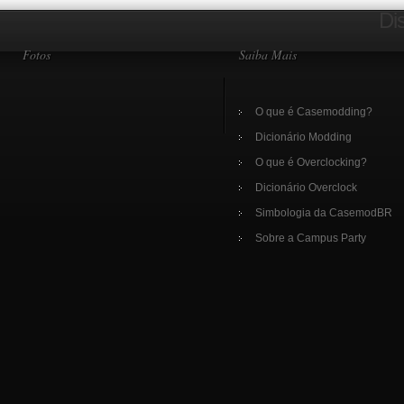
Di
Fotos
Saiba Mais
O que é Casemodding?
Dicionário Modding
O que é Overclocking?
Dicionário Overclock
Simbologia da CasemodBR
Sobre a Campus Party