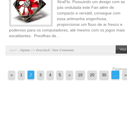
XtraFlo. Possuindo um design com as
pás ondulada este Fan além de
compacto e versátil, consegue com
essa artimanha engenhosa,
proporcionar um fluxo de ar fresco e
poderoso para os computadores, até mesmo com os jogos mais
escaldantes. Presilhas de...
Veja
Autor »
bigmac
em
Overclock
|
View Comments
Páginas
«
1
2
3
4
5
»
10
20
30
...
»