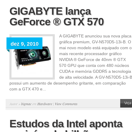
GIGABYTE lança
GeForce ® GTX 570
A GIGABYTE anunciou sua nova placa
gráfica premium, GV-N570D5-13i-B. O
dez 9, 2010
mai novo modelo está equipado com o
mais recente processador gráfico
NVIDIA ® GeForce de 40nm ® GTX
570 GPU que conta com 480 núcleos
CUDA e memória GDDR5 a tecnologia
de alta velocidade. A GV-N570D5-13i-
possui um aumento de desempenho gritante, em comparação
com a GTX 470 e...
Veja
Autor »
bigmac
em
Hardware
|
View Comments
Estudos da Intel aponta