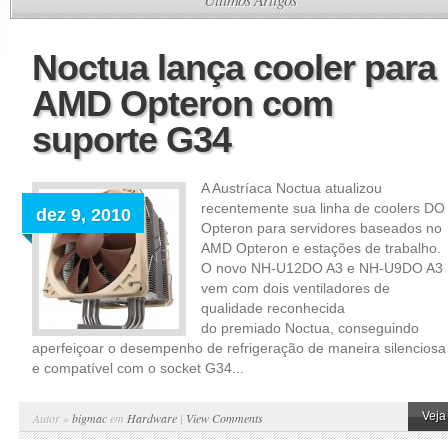
Noctua lança cooler para
AMD Opteron com
suporte G34
A Austríaca Noctua atualizou
recentemente sua linha de coolers DO
dez 9, 2010
Opteron para servidores baseados no
AMD Opteron e estações de trabalho.
O novo NH-U12DO A3 e NH-U9DO A3
vem com dois ventiladores de
qualidade reconhecida
do premiado Noctua, conseguindo
aperfeiçoar o desempenho de refrigeração de maneira silenciosa
e compatível com o socket G34...
Veja
Autor »
bigmac
em
Hardware
|
View Comments