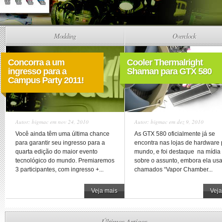
Modding
Overclock
Concorra a um
Cooler Thermalright
ingresso para a
Shaman para GTX 580
Campus Party 2011!
Autor:
bigmac
em nov 24, 2010
Autor:
bigmac
em dez 9, 2010
Você ainda têm uma última chance
As GTX 580 oficialmente já se
para garantir seu ingresso para a
encontra nas lojas de hardware 
quarta edição do maior evento
mundo, e foi destaque na mídia
tecnológico do mundo. Premiaremos
sobre o assunto, embora ela usa
3 participantes, com ingresso +...
chamados “Vapor Chamber...
Veja mais
Veja
Últimos Artigos