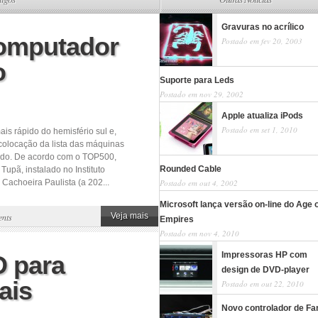
Gravuras no acrílico
computador
Postado em fev 20, 2003
o
Suporte para Leds
Postado em nov 29, 2002
Apple atualiza iPods
Postado em set 1, 2010
is rápido do hemisfério sul e,
ª colocação da lista das máquinas
ndo. De acordo com o TOP500,
Rounded Cable
upã, instalado no Instituto
Cachoeira Paulista (a 202...
Postado em out 4, 2002
Microsoft lança versão on-line do Age 
Veja mais
nts
Empires
Postado em nov 4, 2010
Impressoras HP com
D para
design de DVD-player
ais
Postado em out 22, 2010
Novo controlador de Fa