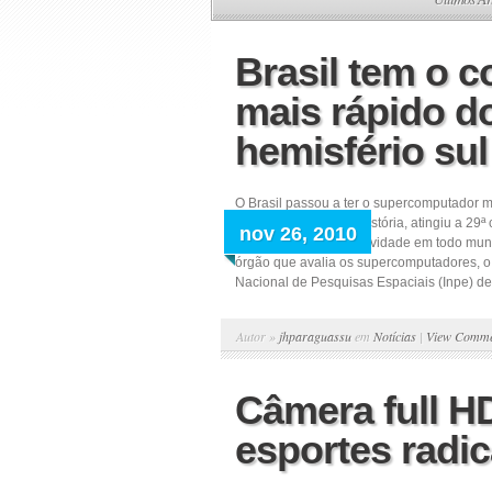
Brasil tem o 
mais rápido d
hemisfério sul
O Brasil passou a ter o supercomputador ma
pela primeira vez na história, atingiu a 29
nov 26, 2010
mais poderosas em atividade em todo mu
órgão que avalia os supercomputadores, o T
Nacional de Pesquisas Espaciais (Inpe) de 
Autor »
jhparaguassu
em
Notícias
|
View Comme
Câmera full H
esportes radic