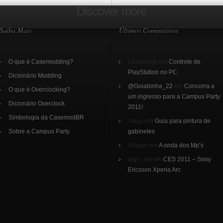
Discover more
Saiba Mais
Últimos Comentários
O que é Casemodding?
Lazarormjr em
Controle de
PlayStation no PC
Dicionário Modding
@Goiabinha_22
em
Concorra a
O que é Overclocking?
um ingresso para a Campus Party
Dicionário Overclock
2011!
Simbologia da CasemodBR
Tiago em
Guia para pintura de
Sobre a Campus Party
gabinetes
Alisson em
A onda dos Mp’s
Iago_aju em
CES 2011 – Sony
Ericsson Xperia Arc