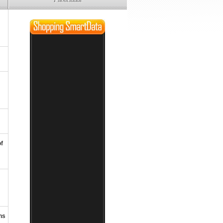
of
ns