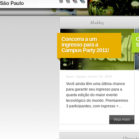
Modding
Concorra a um
C
ingresso para a
S
Campus Party 2011!
Autor:
bigmac
em nov 24, 2010
Você ainda têm uma última chance
para garantir seu ingresso para a
quarta edição do maior evento
tecnológico do mundo. Premiaremos
3 participantes, com ingresso +...
Veja mais
Últimos Ar