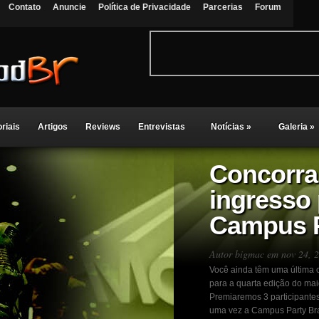
Contato
Anuncie
Política de Privacidade
Parcerias
Forum
oriais
Artigos
Reviews
Entrevistas
Notícias
»
Galeria
»
Concorra
ingresso 
Campus P
Autor
bigmac
em nov 24, 
Você ainda têm uma última c
para a quarta edição do ma
Premiaremos 3 participante
uma vez a Campus Party Bras