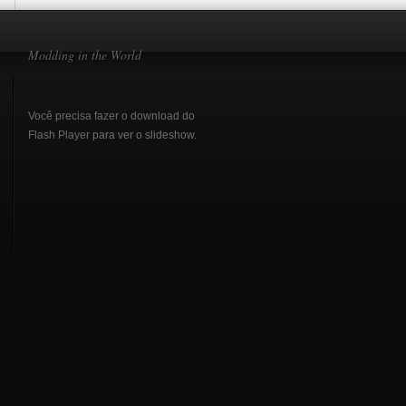
Modding in the World
Você precisa fazer o download do
Flash Player
para ver o slideshow.