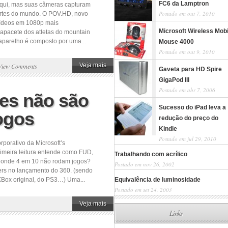
FC6 da Lamptron
 aqui, mas suas câmeras capturam
Postado em out 7, 2010
artes do mundo. O POV.HD, novo
 vídeos em 1080p mais
Microsoft Wireless Mobi
capacete dos atletas do mountain
aparelho é composto por uma...
Mouse 4000
Postado em out 9, 2010
Veja mais
View Comments
Gaveta para HD Spire
GigaPod III
Postado em abr 7, 2006
es não são
Sucesso do iPad leva a
ogos
redução do preço do
Kindle
Postado em jul 29, 2010
porativo da Microsoft’s
rimeira leitura entende como FUD,
Trabalhando com acrílico
e onde 4 em 10 não rodam jogos?
Postado em nov 26, 2002
ers no lançamento do 360. (sendo
Box original, do PS3…) Uma...
Equivalência de luminosidade
Postado em set 24, 2003
Veja mais
Links