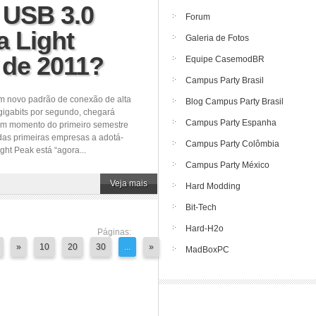
 USB 3.0
Forum
a Light
Galeria de Fotos
 de 2011?
Equipe CasemodBR
Campus Party Brasil
um novo padrão de conexão de alta
Blog Campus Party Brasil
 gigabits por segundo, chegará
Campus Party Espanha
um momento do primeiro semestre
das primeiras empresas a adotá-
Campus Party Colômbia
ht Peak está “agora...
Campus Party México
Veja mais
Hard Modding
Bit-Tech
Hard-H2o
Páginas:
»
10
20
30
...
»
MadBoxPC