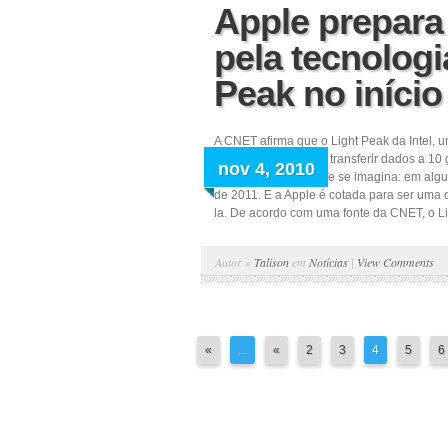
Apple prepara
pela tecnologi
Peak no início
A CNET afirma que o Light Peak da Intel, 
velocidade capaz de transferir dados a 10
nov 4, 2010
mais em breve do que se imagina: em alg
de 2011. E a Apple é cotada para ser uma 
la. De acordo com uma fonte da CNET, o Lig
Autor »
Talison
em
Notícias
|
View Comments
«
...
«
2
3
4
5
6