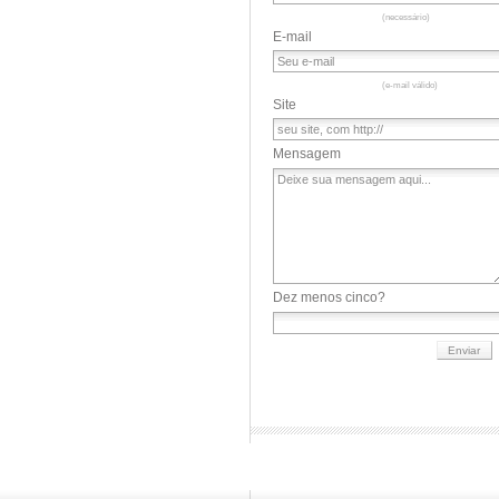
(necessário)
E-mail
(e-mail válido)
Site
Mensagem
Dez menos cinco?
cforms
contact form by delicious:days