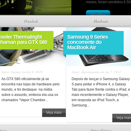
meses, foram vendidos 6.500
Veja Mais
Overclock
Hardware
ooler Thermalright
Samsung 9 Series
haman para GTX 580
concorrente do
MacBook Air
Autor:
bigmac
em dez 9, 2010
Autor:
jhparaguassu
em jan 7, 2011
As GTX 580 oficialmente já se
Depois de lançar o Samsung Galaxy
encontra nas lojas de hardware pelo
S para peitar o iPhone 4, o Galaxy
mundo, e foi destaque na mídia
Tab para fazer frente contra o iPad; e
sobre o assunto, embora ela usa os
mais recentemente o Galaxy Player,
chamados “Vapor Chamber...
em resposta ao iPod Touch, a
Samsung...
Veja mais
Veja mai
tigos
Outras Notícias