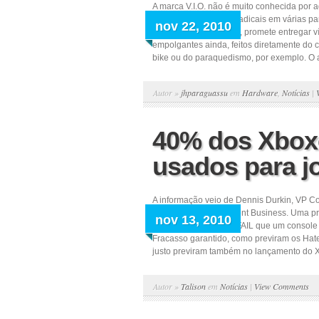
A marca V.I.O. não é muito conhecida por
imagens de esportes radicais em várias p
nov 22, 2010
aparelho da fabricante, promete entregar
empolgantes ainda, feitos diretamente do 
bike ou do paraquedismo, por exemplo. O 
Autor »
jhparaguassu
em
Hardware
,
Notícias
|
40% dos Xbox
usados para j
A informação veio de Dennis Durkin, VP Cor
Interactive Entertainment Business. Uma p
nov 13, 2010
afinal que coisa mais FAIL que um consol
Fracasso garantido, como previram os Hat
justo previram também no lançamento do X
Autor »
Talison
em
Notícias
|
View Comments