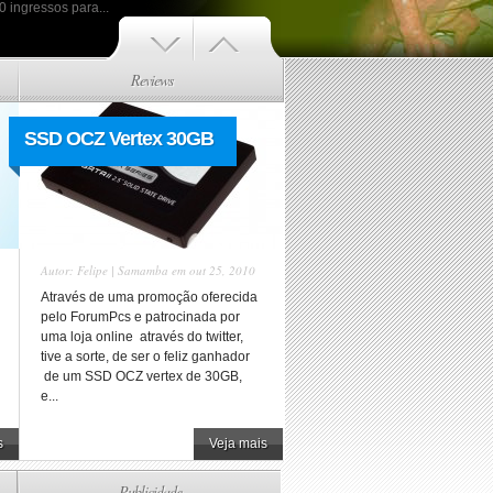
 ingressos para...
Reviews
SSD OCZ Vertex 30GB
Autor:
Felipe | Samamba
em out 25, 2010
Através de uma promoção oferecida
pelo ForumPcs e patrocinada por
uma loja online através do twitter,
tive a sorte, de ser o feliz ganhador
de um SSD OCZ vertex de 30GB,
e...
s
Veja mais
Publicidade