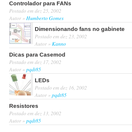
Controlador para FANs
Postado em dez 25, 2002
Autor »
Humberto Gomes
Dimensionando fans no gabinete
Postado em dez 23, 2002
Autor »
Kanno
Dicas para Casemod
Postado em dez 17, 2002
Autor »
pqdt85
LEDs
Postado em dez 16, 2002
Autor »
pqdt85
Resistores
Postado em dez 13, 2002
Autor »
pqdt85