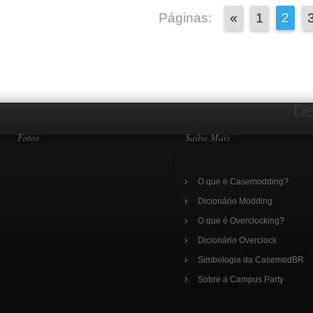
Páginas:
«
1
2
Di
Fotos
Saiba Mais
O que é Casemodding?
Dicionário Modding
O que é Overclocking?
Dicionário Overclock
Simbologia da CasemodBR
Sobre a Campus Party