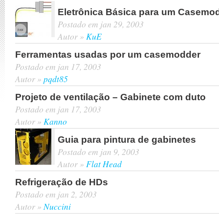
Eletrônica Básica para um Casemo
Postado em jan 29, 2003
Autor »
KuE
Ferramentas usadas por um casemodder
Postado em jan 17, 2003
Autor »
pqdt85
Projeto de ventilação – Gabinete com duto
Postado em jan 17, 2003
Autor »
Kanno
Guia para pintura de gabinetes
Postado em jan 9, 2003
Autor »
Flat Head
Refrigeração de HDs
Postado em jan 2, 2003
Autor »
Nuccini