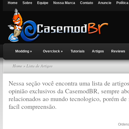
Home
Sobre
Equipe
Nossa Marca
Contato
Anuncie
Polític
Modding
»
Overclock
»
Tutoriais
Artigos
Reviews
Home
» Lista de Artigos
Nessa seção você encontra uma lista de artigo
opinião exclusivos da CasemodBR, sempre ab
relacionados ao mundo tecnologico, porém de
facíl compreensão.
Ordena