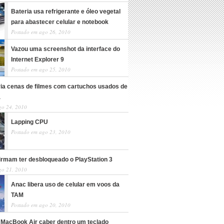
Bateria usa refrigerante e óleo vegetal
para abastecer celular e notebook
Postado em ago 26, 2010
Vazou uma screenshot da interface do
Internet Explorer 9
Postado em ago 25, 2010
cria cenas de filmes com cartuchos usados de
a
go 24, 2010
Lapping CPU
Postado em ago 23, 2010
irmam ter desbloqueado o PlayStation 3
go 21, 2010
Anac libera uso de celular em voos da
TAM
Postado em ago 20, 2010
 MacBook Air caber dentro um teclado