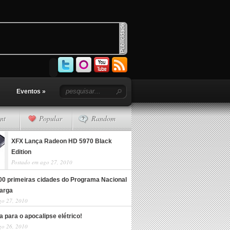
Eventos
»
nt
Popular
Random
XFX Lança Radeon HD 5970 Black
Edition
Postado em ago 27, 2010
100 primeiras cidades do Programa Nacional
arga
go 27, 2010
 para o apocalipse elétrico!
go 26, 2010