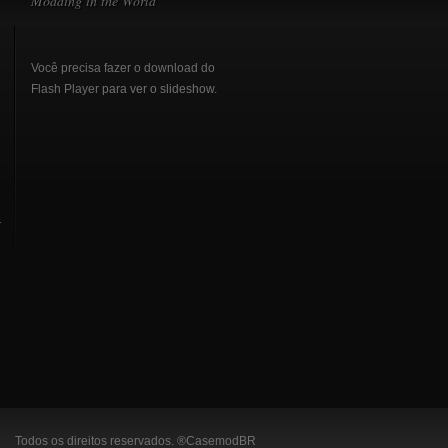
Modding in the World
Você precisa fazer o download do
Flash Player
para ver o slideshow.
r
Todos os direitos reservados. ®CasemodBR