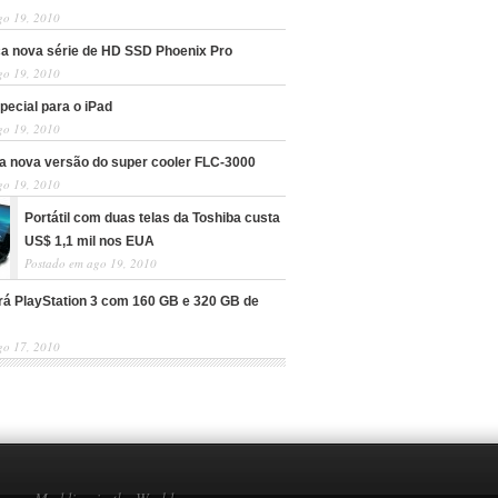
go 19, 2010
nça nova série de HD SSD Phoenix Pro
go 19, 2010
pecial para o iPad
go 19, 2010
a nova versão do super cooler FLC-3000
go 19, 2010
Portátil com duas telas da Toshiba custa
US$ 1,1 mil nos EUA
Postado em ago 19, 2010
rá PlayStation 3 com 160 GB e 320 GB de
go 17, 2010