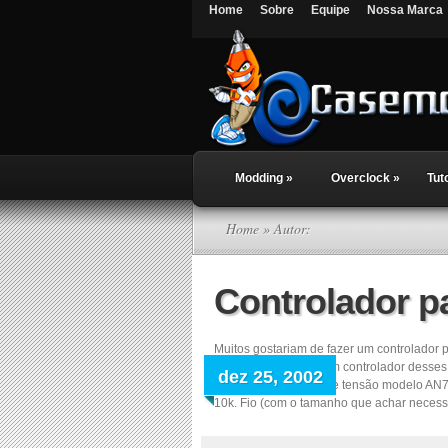
Home
Sobre
Equipe
Nossa Marca
Modding
»
Overclock
»
Tut
Home
» Autor:
Controlador p
Muitos gostariam de fazer um controlador
explicar como fazer um controlador desses
dez 25, 2002
Integrado regulador de tensão modelo AN
10k. Fio (com o tamanho que achar necessá