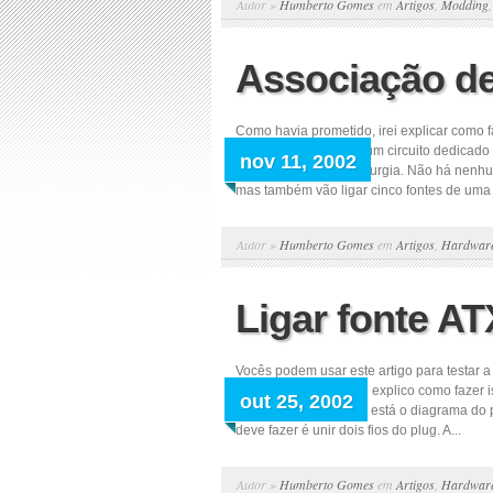
Autor »
Humberto Gomes
em
Artigos
,
Modding
Associação de
Como havia prometido, irei explicar como f
ATXs são ligadas por um circuito dedicado 
nov 11, 2002
fazer uma pequena cirurgia. Não há nenhum
mas também vão ligar cinco fontes de uma 
Autor »
Humberto Gomes
em
Artigos
,
Hardwar
Ligar fonte A
Vocês podem usar este artigo para testar a
outra oportunidade eu explico como fazer 
out 25, 2002
em fontes ATX. Abaixo está o diagrama do 
deve fazer é unir dois fios do plug. A...
Autor »
Humberto Gomes
em
Artigos
,
Hardwar