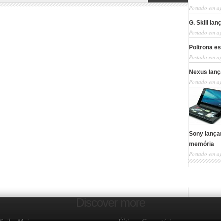
Postado em a
G. Skill la
Postado em a
Poltrona es
Postado em a
Nexus lanç
Postado em a
Sony lança
memória
Postado em a
Discover more