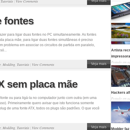
Veja mais
,
Tutoriais
|
View Comments
 fontes
azer para ligar duas fontes no PC simultaneamente. As fontes
da placa mãe, para ligar duas fontes simultâneas é preciso
 problema em associar os circuitos de partida em paralelo,
só...
Artista re
impressor
Postado em a
Veja mais
e
,
Modding
,
Tutoriais
|
View Comments
TX sem placa mãe
Hackers af
 fonte ou para ligá-la no computador junto com outra (em uma
Postado em a
isso). Primeiramente quero avisar que isto funciona somente
plug de uma fonte ATX, todos os plugs são padrões. O que você
Veja mais
e
,
Modding
,
Tutoriais
|
View Comments
Modder faz