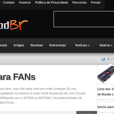
Contato
Anuncie
Política de Privacidade
Parcerias
Forum
oriais
Artigos
Reviews
Entrevistas
Notícias
»
Galeria
»
Rece
ara FANs
 para fans, mas não sabe nem por onde começar. Eu vou
Lista das 
 gastando no máximo 3 reais! Você irá precisa de: Um Circuito
de Banda L
7806(pode ser o LM7806 ou AN7806). Um potenciômetro de
Postado em a
rio) Esse...
NASA alerta
Postado em a