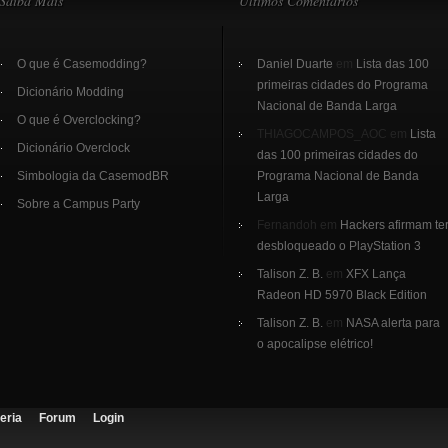
Saiba Mais
Últimos Comentários
O que é Casemodding?
Daniel Duarte
em
Lista das 100
primeiras cidades do Programa
Dicionário Modding
Nacional de Banda Larga
O que é Overclocking?
THIAGOCAMPOS_AOC em
Lista
Dicionário Overclock
das 100 primeiras cidades do
Simbologia da CasemodBR
Programa Nacional de Banda
Larga
Sobre a Campus Party
Fernandoh em
Hackers afirmam te
desbloqueado o PlayStation 3
Talison Z. B.
em
XFX Lança
Radeon HD 5970 Black Edition
Talison Z. B.
em
NASA alerta para
o apocalipse elétrico!
eria
Forum
Login