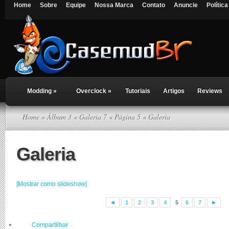
Home
Sobre
Equipe
Nossa Marca
Contato
Anuncie
Polític
Modding
»
Overclock
»
Tutoriais
Artigos
Reviews
Home
» Álbum 3 « Galeria 7 « Página 5 « Galeria
Galeria
[Mostrar como slideshow]
◄
1
2
3
4
5
6
7
►
Compartilhar