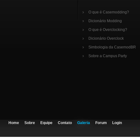
O que é Casemodding?
Dicionário Modding
O que é Overclocking?
Dicionário Overclock
Simbologia da CasemodBR
Sobre a Campus Party
Home
Sobre
Equipe
Contato
Galeria
Forum
Login